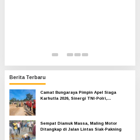
:
Haul Sultan Siak ke-60 Digelar, Bupati Afni
Ajak Masyarakat Lestarikan Sejarah
Kesultanan
Di Infotorial, Siak
|
12 Juli 2026
Berita Terbaru
Camat Bungaraya Pimpin Apel Siaga
Karhutla 2026, Sinergi TNI-Polri,
Perusahaan dan Masyarakat Dikuatkan
Sempat Diamuk Massa, Maling Motor
Ditangkap di Jalan Lintas Siak-Pakning