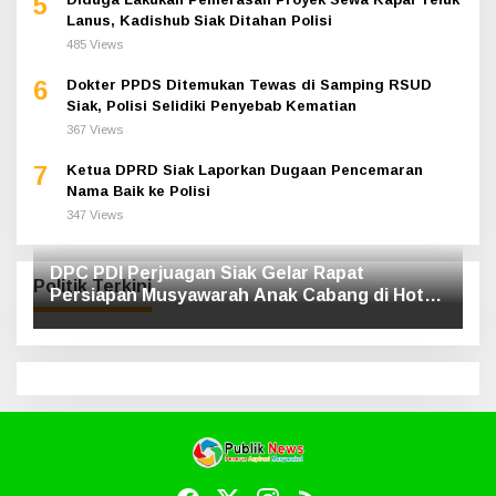
5
Lanus, Kadishub Siak Ditahan Polisi
485 Views
6
Dokter PPDS Ditemukan Tewas di Samping RSUD
Siak, Polisi Selidiki Penyebab Kematian
367 Views
7
Ketua DPRD Siak Laporkan Dugaan Pencemaran
Nama Baik ke Polisi
347 Views
DPC PDI Perjuagan Siak Gelar Rapat
Politik Terkini
Persiapan Musyawarah Anak Cabang di Hotel
Luxe