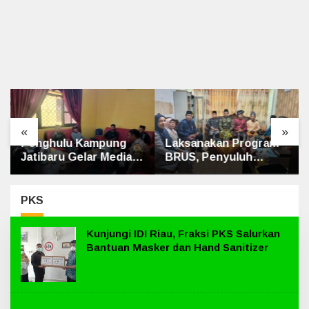
«
»
Penghulu Kampung
Laksanakan Program
Jatibaru Gelar Mediasi
BRUS, Penyuluh
Dua Warga Srimersing,
Agama Islam Sungai
Satu Pihak Tak Hadir
Apit Gandeng SMAN 1
PKS
Kunjungi IDI Riau, Fraksi PKS Salurkan
Bantuan Masker dan Hand Sanitizer