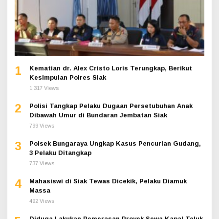
1
Kematian dr. Alex Cristo Loris Terungkap, Berikut
Kesimpulan Polres Siak
1,317 Views
2
Polisi Tangkap Pelaku Dugaan Persetubuhan Anak
Dibawah Umur di Bundaran Jembatan Siak
799 Views
3
Polsek Bungaraya Ungkap Kasus Pencurian Gudang,
3 Pelaku Ditangkap
737 Views
4
Mahasiswi di Siak Tewas Dicekik, Pelaku Diamuk
Massa
492 Views
Diduga Lakukan Pemerasan Proyek Sewa Kapal Teluk