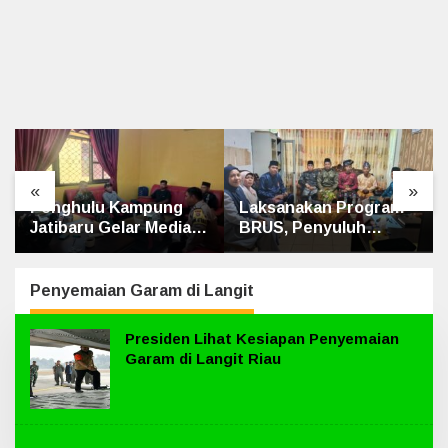
«
»
Penghulu Kampung
Laksanakan Program
Jatibaru Gelar Mediasi
BRUS, Penyuluh
Dua Warga Srimersing,
Agama Islam Sungai
Satu Pihak Tak Hadir
Apit Gandeng SMAN 1
Penyemaian Garam di Langit
Presiden Lihat Kesiapan Penyemaian
Garam di Langit Riau