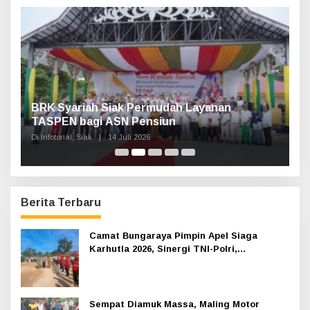
t
u
k
:
Haul Sultan Siak ke-60 Digelar, Bupati Afni
P
Ajak Masyarakat Lestarikan Sejarah
G
Kesultanan
Di Infotorial, Siak
|
12 Juli 2026
Di 
Berita Terbaru
Camat Bungaraya Pimpin Apel Siaga
Karhutla 2026, Sinergi TNI-Polri,
Perusahaan dan Masyarakat Dikuatkan
Sempat Diamuk Massa, Maling Motor