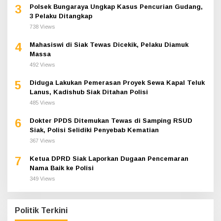
3
Polsek Bungaraya Ungkap Kasus Pencurian Gudang,
3 Pelaku Ditangkap
738 Views
4
Mahasiswi di Siak Tewas Dicekik, Pelaku Diamuk
Massa
492 Views
5
Diduga Lakukan Pemerasan Proyek Sewa Kapal Teluk
Lanus, Kadishub Siak Ditahan Polisi
485 Views
6
Dokter PPDS Ditemukan Tewas di Samping RSUD
Siak, Polisi Selidiki Penyebab Kematian
367 Views
7
Ketua DPRD Siak Laporkan Dugaan Pencemaran
Nama Baik ke Polisi
349 Views
Politik Terkini