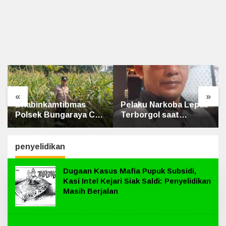
«
»
Bhabinkamtibmas
Pelaku Narkoba Lepas
Polsek Bungaraya Cek
Terborgol saat
Tanaman Jagung
Pengembangan di
Program Pekarangan
Sungai Apit, Ketua
Pangan Bergizi di
LAN Siak: Kita
penyelidikan
Dusun Temutun
Serahkan Sepenuhnya
ke Kasi Propam
Dugaan Kasus Mafia Pupuk Subsidi,
Kasi Intel Kejari Siak Saldi: Penyelidikan
Masih Berjalan