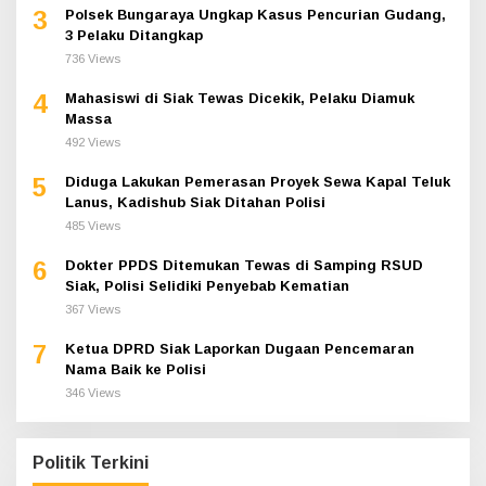
3
Polsek Bungaraya Ungkap Kasus Pencurian Gudang,
3 Pelaku Ditangkap
736 Views
4
Mahasiswi di Siak Tewas Dicekik, Pelaku Diamuk
Massa
492 Views
5
Diduga Lakukan Pemerasan Proyek Sewa Kapal Teluk
Lanus, Kadishub Siak Ditahan Polisi
485 Views
6
Dokter PPDS Ditemukan Tewas di Samping RSUD
Siak, Polisi Selidiki Penyebab Kematian
367 Views
7
Ketua DPRD Siak Laporkan Dugaan Pencemaran
Nama Baik ke Polisi
346 Views
Politik Terkini