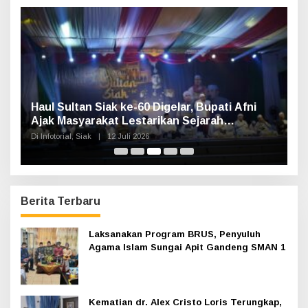
t
u
k
:
Haul Sultan Siak ke-60 Digelar, Bupati Afni
P
Ajak Masyarakat Lestarikan Sejarah
G
Kesultanan
Di Infotorial, Siak
|
12 Juli 2026
Di 
Berita Terbaru
Laksanakan Program BRUS, Penyuluh
Agama Islam Sungai Apit Gandeng SMAN 1
Kematian dr. Alex Cristo Loris Terungkap,