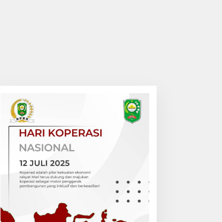
empat Diamuk Massa,
Penghulu Kampung
aling Motor Ditangkap di
Jatibaru Gelar Mediasi Dua
alan Lintas Siak-Pakning
Warga Srimersing, Satu
Pihak Tak Hadir