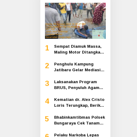
1
Sempat Diamuk Massa,
Maling Motor Ditangkap
di Jalan Lintas Siak-
2
Pakning
Penghulu Kampung
Jatibaru Gelar Mediasi
Dua Warga Srimersing,
3
Satu Pihak Tak Hadir
Laksanakan Program
BRUS, Penyuluh Agama
Islam Sungai Apit
4
Gandeng SMAN 1
Kematian dr. Alex Cristo
Loris Terungkap, Berikut
Kesimpulan Polres Siak
5
Bhabinkamtibmas Polsek
Bungaraya Cek Tanaman
Jagung Program
6
Pekarangan Pangan
Pelaku Narkoba Lepas