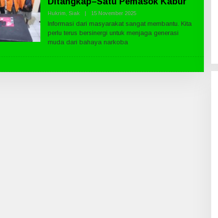
Ditangkap–Satu Pemasok Kabur
Hukrim
,
Siak
|
15 November 2025
O
L
Informasi dari masyarakat sangat membantu. Kita
E
perlu terus bersinergi untuk menjaga generasi
H
P
muda dari bahaya narkoba
U
B
L
I
K
N
E
W
S
.
C
O
M