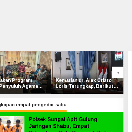
»
n dr. Alex Cristo
Bhabinkamtibmas Polsek
S
Terungkap, Berikut
Bungaraya Cek Tanaman
M
ulan Polres Siak
Jagung Program
J
Pekarangan Pangan
Bergizi di Dusun Temutun
kapan empat pengedar sabu
Polsek Sungai Apit Gulung
Jaringan Shabu, Empat