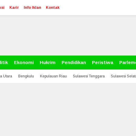
ksi
Karir
Info Iklan
Kontak
itik
Ekonomi
Hukrim
Pendidikan
Peristiwa
Parlem
a Utara
Bengkulu
Kepulauan Riau
Sulawesi Tenggara
Sulawesi Sela