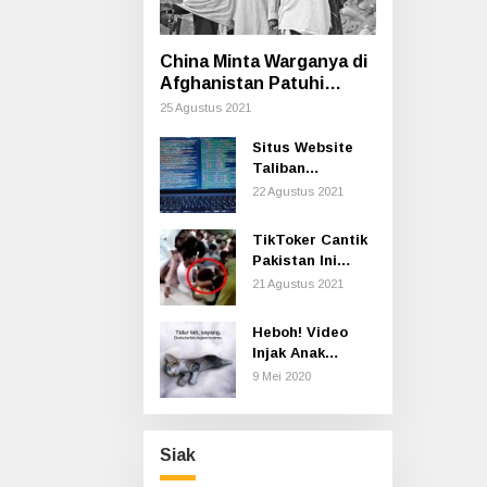
China Minta Warganya di
Afghanistan Patuhi
Aturan Taliban Termasuk
25 Agustus 2021
Cara Berpakaian
Situs Website
Taliban
Dilaporkan
22 Agustus 2021
Hilang di
Internet
TikToker Cantik
Pakistan Ini
Diserang
21 Agustus 2021
Ratusan Pria
Secara Seksual
Heboh! Video
saat Syuting
Injak Anak
Kucing sampai
9 Mei 2020
Mati, Polisi Buru
Pelaku
Siak