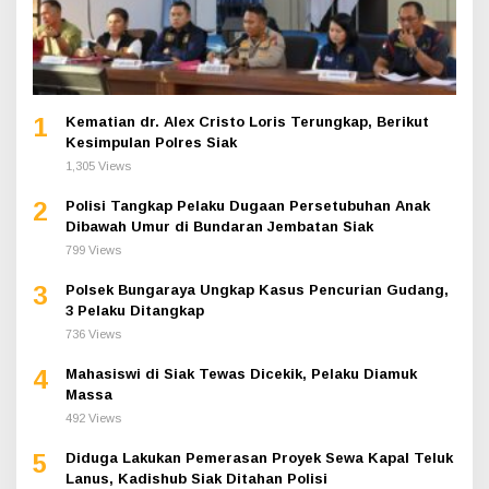
1
Kematian dr. Alex Cristo Loris Terungkap, Berikut
Kesimpulan Polres Siak
1,305 Views
2
Polisi Tangkap Pelaku Dugaan Persetubuhan Anak
Dibawah Umur di Bundaran Jembatan Siak
799 Views
3
Polsek Bungaraya Ungkap Kasus Pencurian Gudang,
3 Pelaku Ditangkap
736 Views
4
Mahasiswi di Siak Tewas Dicekik, Pelaku Diamuk
Massa
492 Views
5
Diduga Lakukan Pemerasan Proyek Sewa Kapal Teluk
Lanus, Kadishub Siak Ditahan Polisi