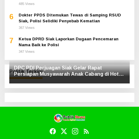
485 Views
6
Dokter PPDS Ditemukan Tewas di Samping RSUD
Siak, Polisi Selidiki Penyebab Kematian
367 Views
7
Ketua DPRD Siak Laporkan Dugaan Pencemaran
Nama Baik ke Polisi
347 Views
DPC PDI Perjuagan Siak Gelar Rapat
Politik Terkini
Persiapan Musyawarah Anak Cabang di Hotel
Luxe