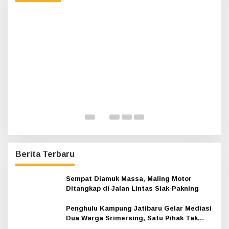
t
u
k
:
H
A
K
Di 
Berita Terbaru
Sempat Diamuk Massa, Maling Motor
Ditangkap di Jalan Lintas Siak-Pakning
Penghulu Kampung Jatibaru Gelar Mediasi
Dua Warga Srimersing, Satu Pihak Tak
Hadir