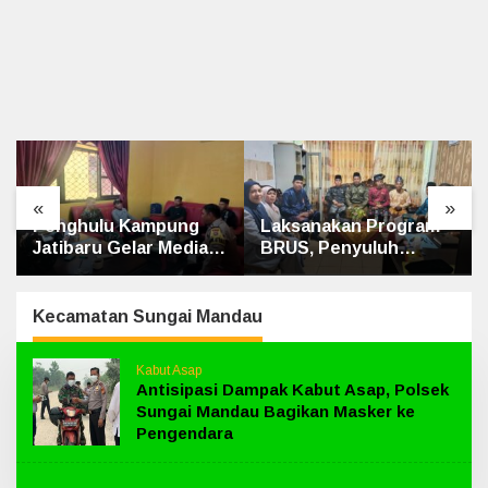
«
»
Penghulu Kampung
Laksanakan Program
Ke
Jatibaru Gelar Mediasi
BRUS, Penyuluh
Cri
Dua Warga Srimersing,
Agama Islam Sungai
Te
Satu Pihak Tak Hadir
Apit Gandeng SMAN 1
Ke
Si
Kecamatan Sungai Mandau
Kabut Asap
Antisipasi Dampak Kabut Asap, Polsek
Sungai Mandau Bagikan Masker ke
Pengendara