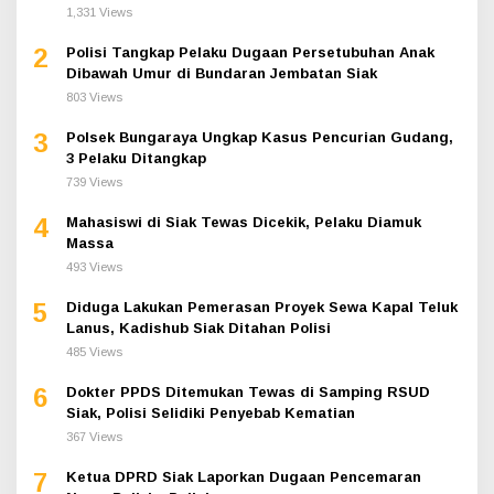
1,331 Views
2
Polisi Tangkap Pelaku Dugaan Persetubuhan Anak
Dibawah Umur di Bundaran Jembatan Siak
803 Views
3
Polsek Bungaraya Ungkap Kasus Pencurian Gudang,
3 Pelaku Ditangkap
739 Views
4
Mahasiswi di Siak Tewas Dicekik, Pelaku Diamuk
Massa
493 Views
5
Diduga Lakukan Pemerasan Proyek Sewa Kapal Teluk
Lanus, Kadishub Siak Ditahan Polisi
485 Views
6
Dokter PPDS Ditemukan Tewas di Samping RSUD
Siak, Polisi Selidiki Penyebab Kematian
367 Views
7
Ketua DPRD Siak Laporkan Dugaan Pencemaran