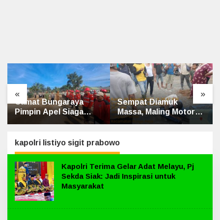
«
»
Sempat Diamuk
Penghulu Kampung
Massa, Maling Motor
Jatibaru Gelar Mediasi
Ditangkap di Jalan
Dua Warga Srimersing,
Lintas Siak-Pakning
Satu Pihak Tak Hadir
kapolri listiyo sigit prabowo
Kapolri Terima Gelar Adat Melayu, Pj
Sekda Siak: Jadi Inspirasi untuk
Masyarakat