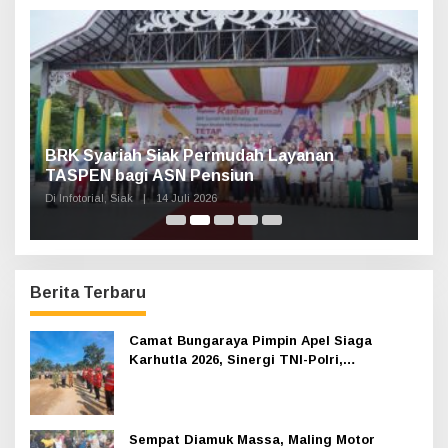
t
u
k
:
Haul Sultan Siak ke-60 Digelar, Bupati Afni
P
Ajak Masyarakat Lestarikan Sejarah
G
Kesultanan
Di Infotorial, Siak
|
12 Juli 2026
Di 
Berita Terbaru
Camat Bungaraya Pimpin Apel Siaga
Karhutla 2026, Sinergi TNI-Polri,
Perusahaan dan Masyarakat Dikuatkan
Sempat Diamuk Massa, Maling Motor