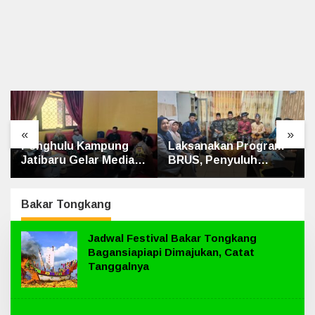
«
»
Penghulu Kampung
Laksanakan Program
Jatibaru Gelar Mediasi
BRUS, Penyuluh
Dua Warga Srimersing,
Agama Islam Sungai
Satu Pihak Tak Hadir
Apit Gandeng SMAN 1
Bakar Tongkang
Jadwal Festival Bakar Tongkang
Bagansiapiapi Dimajukan, Catat
Tanggalnya