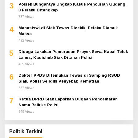
3
Polsek Bungaraya Ungkap Kasus Pencurian Gudang,
3 Pelaku Ditangkap
737 Views
4
Mahasiswi di Siak Tewas Dicekik, Pelaku Diamuk
Massa
492 Views
5
Diduga Lakukan Pemerasan Proyek Sewa Kapal Teluk
Lanus, Kadishub Siak Ditahan Polisi
485 Views
6
Dokter PPDS Ditemukan Tewas di Samping RSUD
Siak, Polisi Selidiki Penyebab Kematian
367 Views
7
Ketua DPRD Siak Laporkan Dugaan Pencemaran
Nama Baik ke Polisi
349 Views
Politik Terkini