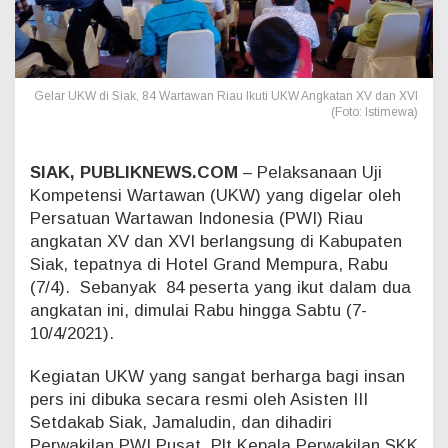
4
W
a
r
t
Gelar UKW di Siak, 84 Wartawan Riau Ikuti UKW Angkatan XV dan XVI
a
(Foto: Istimewa)
w
a
n
SIAK, PUBLIKNEWS.COM
– Pelaksanaan Uji
R
Kompetensi Wartawan (UKW) yang digelar oleh
i
Persatuan Wartawan Indonesia (PWI) Riau
a
u
angkatan XV dan XVI berlangsung di Kabupaten
I
Siak, tepatnya di Hotel Grand Mempura, Rabu
k
(7/4). Sebanyak 84 peserta yang ikut dalam dua
u
angkatan ini, dimulai Rabu hingga Sabtu (7-
t
10/4/2021).
i
U
K
Kegiatan UKW yang sangat berharga bagi insan
W
pers ini dibuka secara resmi oleh Asisten III
A
Setdakab Siak, Jamaludin, dan dihadiri
n
Perwakilan PWI Pusat, Plt Kepala Perwakilan SKK
g