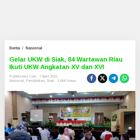
Berita
/
Nasional
G
e
Gelar UKW di Siak, 84 Wartawan Riau
l
Ikuti UKW Angkatan XV dan XVI
a
r
Publiknews.com
7 April 2021
U
Nasional
,
Pendidikan
,
Siak
1,664 Views
K
W
d
i
S
i
a
k
,
8