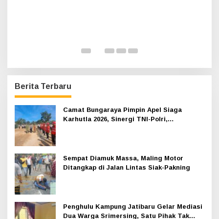
n,
H
A
K
Di 
Berita Terbaru
Camat Bungaraya Pimpin Apel Siaga
Karhutla 2026, Sinergi TNI-Polri,
Perusahaan dan Masyarakat Dikuatkan
Sempat Diamuk Massa, Maling Motor
Ditangkap di Jalan Lintas Siak-Pakning
Penghulu Kampung Jatibaru Gelar Mediasi
Dua Warga Srimersing, Satu Pihak Tak