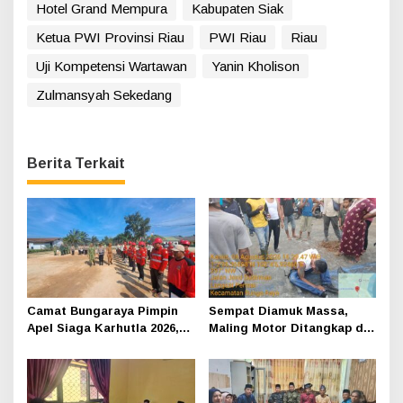
Hotel Grand Mempura
Kabupaten Siak
Ketua PWI Provinsi Riau
PWI Riau
Riau
Uji Kompetensi Wartawan
Yanin Kholison
Zulmansyah Sekedang
Berita Terkait
Camat Bungaraya Pimpin
Sempat Diamuk Massa,
Apel Siaga Karhutla 2026,
Maling Motor Ditangkap di
Sinergi TNI-Polri,
Jalan Lintas Siak-Pakning
Perusahaan dan
Masyarakat Dikuatkan