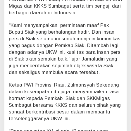
k
Migas dan KKKS Sumbagut serta tim penguji dari
a
berbagai daerah di Indonesia.
t
a
“Kami menyampaikan permintaan maaf Pak
n
Bupati Siak yang berhalangan hadir. Dan insan
X
pers di Siak selama ini sudah menjalin komunikasi
V
d
yang bagus dengan Pemkab Siak. Ditambah lagi
a
dengan adanya UKW ini, kualitas para insan pers
n
di Siak akan semakin baik,” ujar Jamaludin yang
X
juga menceritakan sejumlah objek wisata Siak
V
I
dan sekaligus membuka acara tersebut.
Ketua PWI Provinsi Riau, Zulmansyah Sekedang
dalam kesempatan itu juga menyampaikan rasa
hormat kepada Pemkab Siak dan SKKMigas
Sumbagut bersama KKKS dan seluruh pihak yang
sangat berkontribusi besar dalam membantu
terselenggaranya UKW ini.