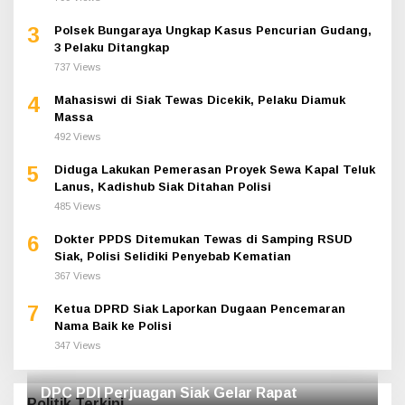
3
Polsek Bungaraya Ungkap Kasus Pencurian Gudang,
3 Pelaku Ditangkap
737 Views
4
Mahasiswi di Siak Tewas Dicekik, Pelaku Diamuk
Massa
492 Views
5
Diduga Lakukan Pemerasan Proyek Sewa Kapal Teluk
Lanus, Kadishub Siak Ditahan Polisi
485 Views
6
Dokter PPDS Ditemukan Tewas di Samping RSUD
Siak, Polisi Selidiki Penyebab Kematian
367 Views
7
Ketua DPRD Siak Laporkan Dugaan Pencemaran
Nama Baik ke Polisi
347 Views
DPC PDI Perjuagan Siak Gelar Rapat
Politik Terkini