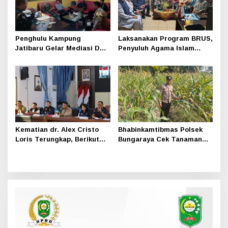
Penghulu Kampung
Laksanakan Program BRUS,
Jatibaru Gelar Mediasi Dua
Penyuluh Agama Islam
Warga Srimersing, Satu
Sungai Apit Gandeng SMAN
Pihak Tak Hadir
1
Kematian dr. Alex Cristo
Bhabinkamtibmas Polsek
Loris Terungkap, Berikut
Bungaraya Cek Tanaman
Kesimpulan Polres Siak
Jagung Program
Pekarangan Pangan Bergizi
di Dusun Temutun