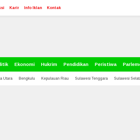
si
Karir
Info Iklan
Kontak
itik
Ekonomi
Hukrim
Pendidikan
Peristiwa
Parlem
a Utara
Bengkulu
Kepulauan Riau
Sulawesi Tenggara
Sulawesi Sela