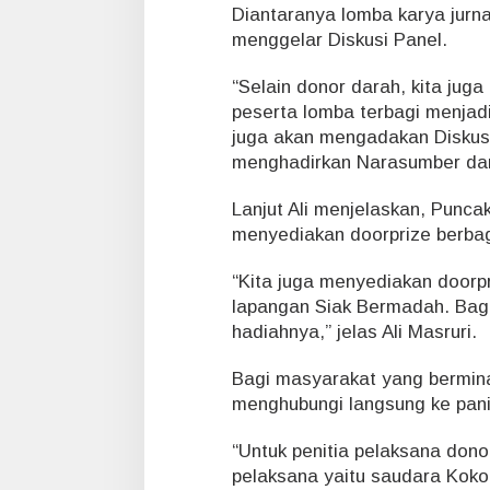
i
Diantaranya lomba karya jurna
S
menggelar Diskusi Panel.
e
g
e
“Selain donor darah, kita jug
r
peserta lomba terbagi menjadi
a
juga akan mengadakan Diskusi
!
menghadirkan Narasumber dari
Lanjut Ali menjelaskan, Punca
menyediakan doorprize berbaga
“Kita juga menyediakan doorpr
lapangan Siak Bermadah. Bag
hadiahnya,” jelas Ali Masruri.
Bagi masyarakat yang bermina
menghubungi langsung ke pani
“Untuk penitia pelaksana dono
pelaksana yaitu saudara Koko 