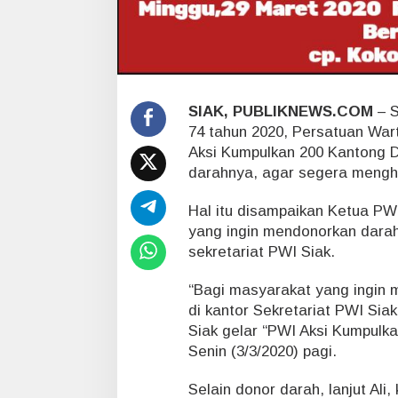
n
g
D
a
r
a
SIAK, PUBLIKNEWS.COM
– S
h
,
74 tahun 2020, Persatuan War
A
Aksi Kumpulkan 200 Kantong 
y
darahnya, agar segera menghu
o
D
Hal itu disampaikan Ketua PWI
a
yang ingin mendonorkan darah
f
t
sekretariat PWI Siak.
a
r
“Bagi masyarakat yang ingin 
k
di kantor Sekretariat PWI Si
a
Siak gelar “PWI Aksi Kumpulkan
n
D
Senin (3/3/2020) pagi.
i
r
Selain donor darah, lanjut Ali