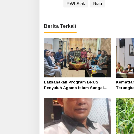
PWI Siak
Riau
Berita Terkait
Laksanakan Program BRUS,
Kematian 
Penyuluh Agama Islam Sungai
Terungka
Apit Gandeng SMAN 1
Polres S