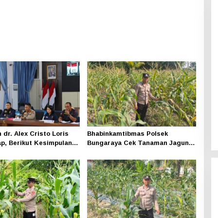
dr. Alex Cristo Loris
Bhabinkamtibmas Polsek
p, Berikut Kesimpulan
Bungaraya Cek Tanaman Jagung
iak
Program Pekarangan Pangan
Bergizi di Dusun Temutun