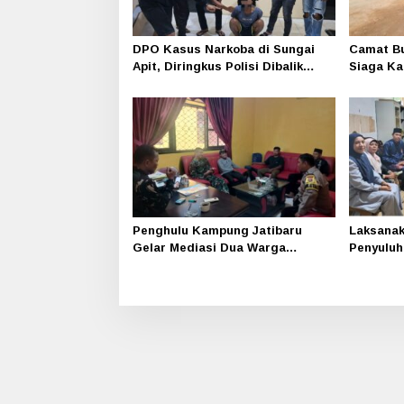
DPO Kasus Narkoba di Sungai
Camat Bu
Apit, Diringkus Polisi Dibalik
Siaga Kar
Kelambu
Polri, P
Masyarak
Penghulu Kampung Jatibaru
Laksana
Gelar Mediasi Dua Warga
Penyuluh
Srimersing, Satu Pihak Tak Hadir
Apit Ga