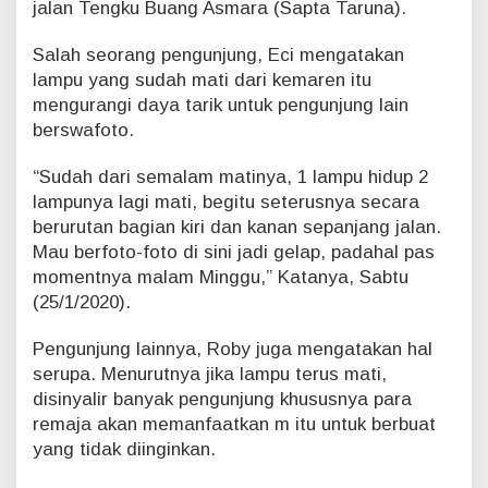
jalan Tengku Buang Asmara (Sapta Taruna).
y
a
Salah seorang pengunjung, Eci mengatakan
h
lampu yang sudah mati dari kemaren itu
S
i
mengurangi daya tarik untuk pengunjung lain
a
berswafoto.
k
M
“Sudah dari semalam matinya, 1 lampu hidup 2
a
lampunya lagi mati, begitu seterusnya secara
t
berurutan bagian kiri dan kanan sepanjang jalan.
i
Mau berfoto-foto di sini jadi gelap, padahal pas
momentnya malam Minggu,” Katanya, Sabtu
(25/1/2020).
Pengunjung lainnya, Roby juga mengatakan hal
serupa. Menurutnya jika lampu terus mati,
disinyalir banyak pengunjung khususnya para
remaja akan memanfaatkan m itu untuk berbuat
yang tidak diinginkan.