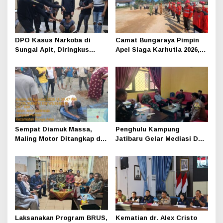
DPO Kasus Narkoba di
Camat Bungaraya Pimpin
Sungai Apit, Diringkus
Apel Siaga Karhutla 2026,
Polisi Dibalik Kelambu
Sinergi TNI-Polri,
Perusahaan dan
Masyarakat Dikuatkan
Sempat Diamuk Massa,
Penghulu Kampung
Maling Motor Ditangkap di
Jatibaru Gelar Mediasi Dua
Jalan Lintas Siak-Pakning
Warga Srimersing, Satu
Pihak Tak Hadir
Laksanakan Program BRUS,
Kematian dr. Alex Cristo