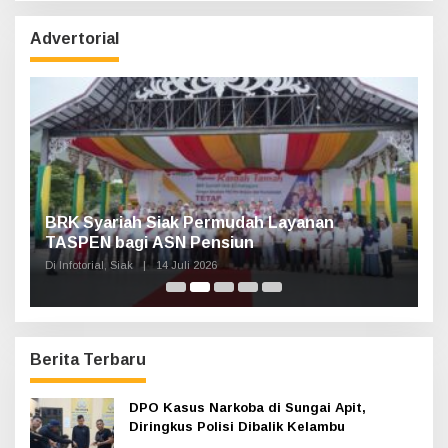
i
u
Advertorial
n
t
u
k
:
n,
BRK Syariah Siak Permudah Layanan
H
TASPEN bagi ASN Pensiun
A
K
Di Infotorial, Siak
|
14 Juli 2026
Di 
Berita Terbaru
DPO Kasus Narkoba di Sungai Apit,
Diringkus Polisi Dibalik Kelambu