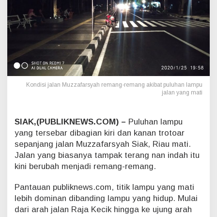
l
u
h
a
n
L
a
m
p
Kondisi jalan Muzzafarsyah remang-remang akibat puluhan lampu
u
jalan yang mati
J
a
l
SIAK,(PUBLIKNEWS.COM) –
Puluhan lampu
a
yang tersebar dibagian kiri dan kanan trotoar
n
M
sepanjang jalan Muzzafarsyah Siak, Riau mati.
u
Jalan yang biasanya tampak terang nan indah itu
z
kini berubah menjadi remang-remang.
z
a
Pantauan publiknews.com, titik lampu yang mati
f
lebih dominan dibanding lampu yang hidup. Mulai
a
r
dari arah jalan Raja Kecik hingga ke ujung arah
s