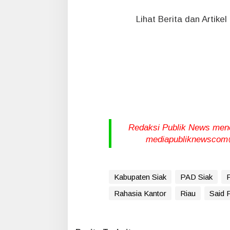
Lihat Berita dan Artike
Redaksi Publik News meneri
mediapubliknewscom@
Kabupaten Siak
PAD Siak
P
Rahasia Kantor
Riau
Said F