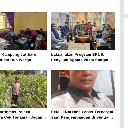
 Kampung Jatibaru
Laksanakan Program BRUS,
diasi Dua Warga
Penyuluh Agama Islam Sungai
ng, Satu Pihak Tak Hadir
Apit Gandeng SMAN 1
mtibmas Polsek
Pelaku Narkoba Lepas Terborgol
ya Cek Tanaman Jagung
saat Pengembangan di Sungai
 Pekarangan Pangan
Apit, Ketua LAN Siak: Kita