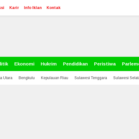
si
Karir
Info Iklan
Kontak
itik
Ekonomi
Hukrim
Pendidikan
Peristiwa
Parlem
a Utara
Bengkulu
Kepulauan Riau
Sulawesi Tenggara
Sulawesi Sela