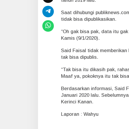
tahun 2019 lalu.
a
l
Saat dihubungi publiknews.co
S
e
tidak bisa dipublikasikan.
b
u
“Oh gak bisa pak, data itu gak 
t
Kamis (9/1/2020).
I
t
Said Faisal tidak memberikan
u
R
tak bisa dipublis.
a
h
“Tak bisa itu dikasih pak, raha
a
Maaf ya, pokoknya itu tak bisa
s
i
Berdasarkan informasi, Said Fa
a
K
Januari 2020 lalu. Sebelumny
a
Kerinci Kanan.
n
t
Laporan : Wahyu
o
r