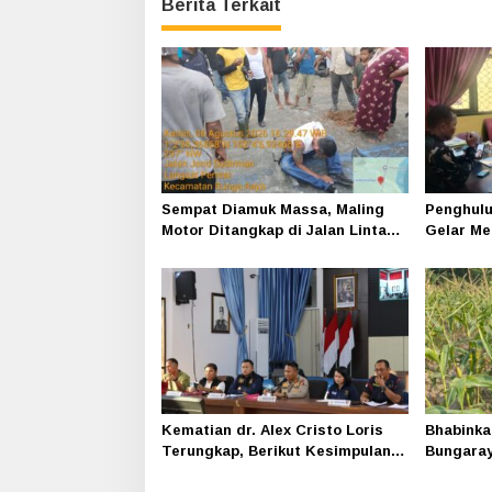
Berita Terkait
Sempat Diamuk Massa, Maling
Penghulu
Motor Ditangkap di Jalan Lintas
Gelar Me
Siak-Pakning
Srimersi
Kematian dr. Alex Cristo Loris
Bhabinka
Terungkap, Berikut Kesimpulan
Bungara
Polres Siak
Program