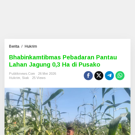
Berita
/
Hukrim
B
h
Bhabinkamtibmas Pebadaran Pantau
a
Lahan Jagung 0,3 Ha di Pusako
b
i
Publiknews.com
26 Mei 2026
n
Hukrim
,
Siak
25 Views
k
a
m
t
i
b
m
a
s
P