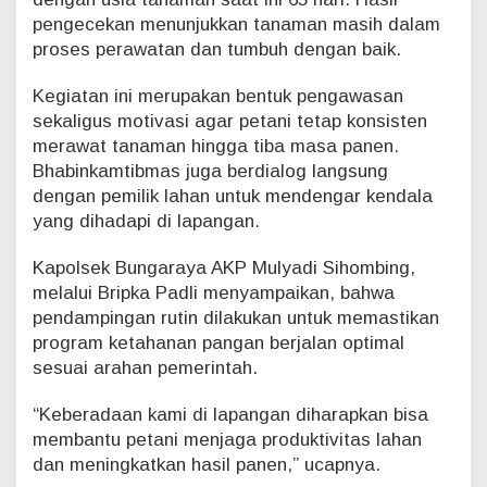
g
pengecekan menunjukkan tanaman masih dalam
0
proses perawatan dan tumbuh dengan baik.
,
3
Kegiatan ini merupakan bentuk pengawasan
H
sekaligus motivasi agar petani tetap konsisten
a
d
merawat tanaman hingga tiba masa panen.
i
Bhabinkamtibmas juga berdialog langsung
P
dengan pemilik lahan untuk mendengar kendala
u
yang dihadapi di lapangan.
s
a
Kapolsek Bungaraya AKP Mulyadi Sihombing,
k
o
melalui Bripka Padli menyampaikan, bahwa
pendampingan rutin dilakukan untuk memastikan
program ketahanan pangan berjalan optimal
sesuai arahan pemerintah.
“Keberadaan kami di lapangan diharapkan bisa
membantu petani menjaga produktivitas lahan
dan meningkatkan hasil panen,” ucapnya.