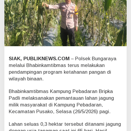
e
b
a
d
a
r
a
n
P
a
SIAK, PUBLIKNEWS.COM
– Polsek Bungaraya
n
t
melalui Bhabinkamtibmas terus melakukan
a
pendampingan program ketahanan pangan di
u
wilayah binaan.
L
a
Bhabinkamtibmas Kampung Pebadaran Bripka
h
a
Padli melaksanakan pemantauan lahan jagung
n
milik masyarakat di Kampung Pebadaran,
J
Kecamatan Pusako, Selasa (26/5/2026) pagi.
a
g
Lahan seluas 0,3 hektar tersebut ditanami jagung
u
dengan usia tanaman saat ini 65 hari. Hasil
n