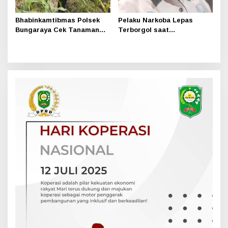
Bhabinkamtibmas Polsek
Pelaku Narkoba Lepas
Bungaraya Cek Tanaman
Terborgol saat
Jagung Program
Pengembangan di Sungai
Pekarangan Pangan Bergizi
Apit, Ketua LAN Siak: Kita
di Dusun Temutun
Serahkan Sepenuhnya ke
Kasi Propam