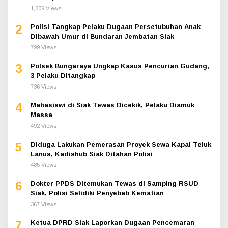
1,309 Views
2
Polisi Tangkap Pelaku Dugaan Persetubuhan Anak
Dibawah Umur di Bundaran Jembatan Siak
799 Views
3
Polsek Bungaraya Ungkap Kasus Pencurian Gudang,
3 Pelaku Ditangkap
736 Views
4
Mahasiswi di Siak Tewas Dicekik, Pelaku Diamuk
Massa
492 Views
5
Diduga Lakukan Pemerasan Proyek Sewa Kapal Teluk
Lanus, Kadishub Siak Ditahan Polisi
485 Views
6
Dokter PPDS Ditemukan Tewas di Samping RSUD
Siak, Polisi Selidiki Penyebab Kematian
367 Views
7
Ketua DPRD Siak Laporkan Dugaan Pencemaran