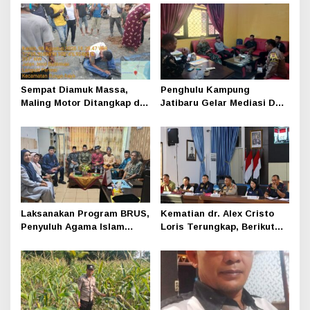
Sempat Diamuk Massa,
Penghulu Kampung
Maling Motor Ditangkap di
Jatibaru Gelar Mediasi Dua
Jalan Lintas Siak-Pakning
Warga Srimersing, Satu
Pihak Tak Hadir
Laksanakan Program BRUS,
Kematian dr. Alex Cristo
Penyuluh Agama Islam
Loris Terungkap, Berikut
Sungai Apit Gandeng SMAN
Kesimpulan Polres Siak
1