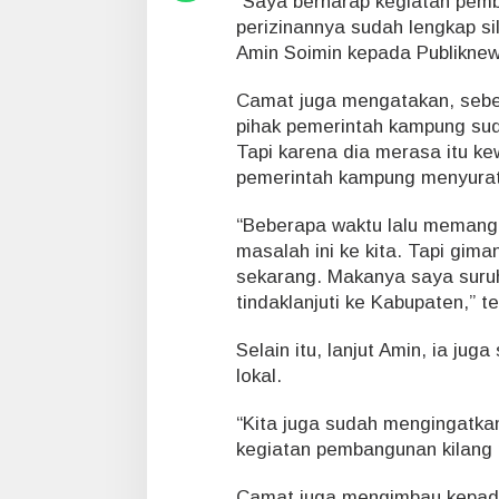
“Saya berharap kegiatan pemb
u
perizinannya sudah lengkap si
s
Amin Soimin kepada Publiknews
n
y
Camat juga mengatakan, sebe
a
D
pihak pemerintah kampung su
i
Tapi karena dia merasa itu k
h
pemerintah kampung menyurati
e
n
“Beberapa waktu lalu memang
t
i
masalah ini ke kita. Tapi gim
k
sekarang. Makanya saya suruh
a
tindaklanjuti ke Kabupaten,” t
n
D
Selain itu, lanjut Amin, ia j
u
lokal.
l
u
P
“Kita juga sudah mengingatka
e
kegiatan pembangunan kilang 
m
b
Camat juga mengimbau kepada