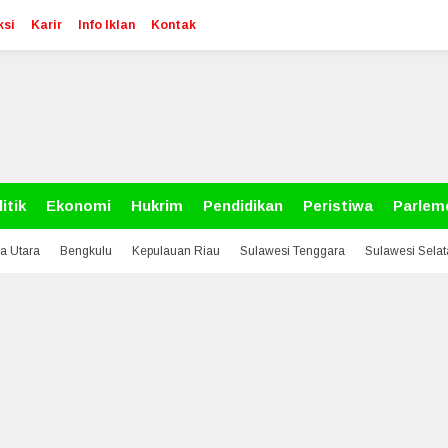
ksi
Karir
Info Iklan
Kontak
itik
Ekonomi
Hukrim
Pendidikan
Peristiwa
Parlem
a Utara
Bengkulu
Kepulauan Riau
Sulawesi Tenggara
Sulawesi Sela