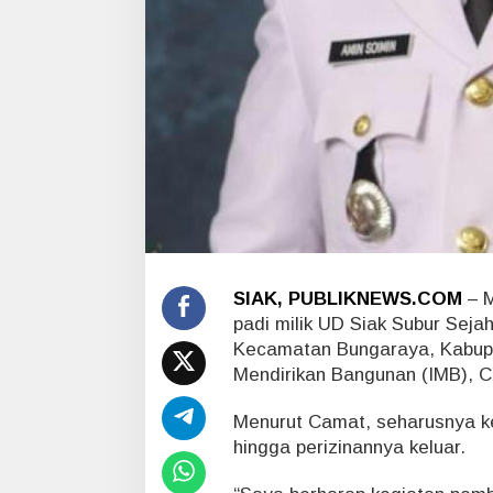
t
e
r
a
T
a
k
B
e
r
i
z
i
n
SIAK, PUBLIKNEWS.COM
– M
,
C
padi milik UD Siak Subur Seja
a
Kecamatan Bungaraya, Kabupa
m
Mendirikan Bangunan (IMB), C
a
t
Menurut Camat, seharusnya k
:
H
hingga perizinannya keluar.
a
r