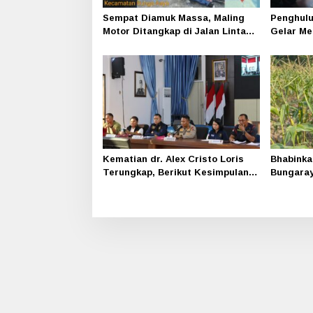
Sempat Diamuk Massa, Maling
Penghulu
Motor Ditangkap di Jalan Lintas
Gelar Me
Siak-Pakning
Srimersi
Kematian dr. Alex Cristo Loris
Bhabinka
Terungkap, Berikut Kesimpulan
Bungara
Polres Siak
Program
Bergizi 