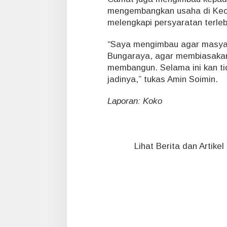
a
mengembangkan usaha di Keca
n
g
melengkapi persyaratan terle
u
n
“Saya mengimbau agar masyara
a
Bungaraya, agar membiasakan 
n
membangun. Selama ini kan tid
n
y
jadinya,” tukas Amin Soimin.
a
Laporan: Koko
Lihat Berita dan Artike