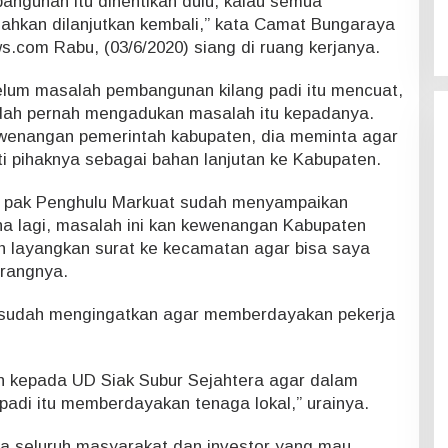
angunan itu dihentikan dulu, kalau semua
lahkan dilanjutkan kembali,” kata Camat Bungaraya
.com Rabu, (03/6/2020) siang di ruang kerjanya.
lum masalah pembangunan kilang padi itu mencuat,
dah pernah mengadukan masalah itu kepadanya.
ewenangan pemerintah kabupaten, dia meminta agar
 pihaknya sebagai bahan lanjutan ke Kabupaten.
 pak Penghulu Markuat sudah menyampaikan
ana lagi, masalah ini kan kewenangan Kabupaten
 layangkan surat ke kecamatan agar bisa saya
erangnya.
uga sudah mengingatkan agar memberdayakan pekerja
n kepada UD Siak Subur Sejahtera agar dalam
padi itu memberdayakan tenaga lokal,” urainya.
 seluruh masyarakat dan investor yang mau