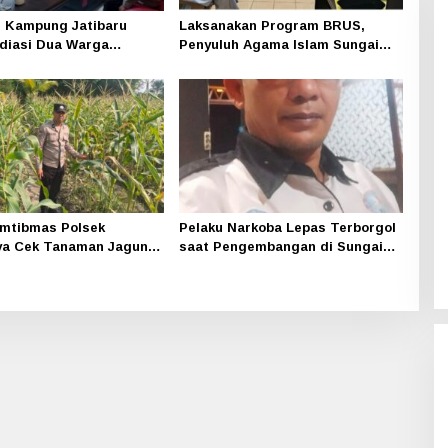
 Kampung Jatibaru
Laksanakan Program BRUS,
diasi Dua Warga
Penyuluh Agama Islam Sungai
ng, Satu Pihak Tak Hadir
Apit Gandeng SMAN 1
mtibmas Polsek
Pelaku Narkoba Lepas Terborgol
ya Cek Tanaman Jagung
saat Pengembangan di Sungai
 Pekarangan Pangan
Apit, Ketua LAN Siak: Kita
di Dusun Temutun
Serahkan Sepenuhnya ke Kasi
Propam