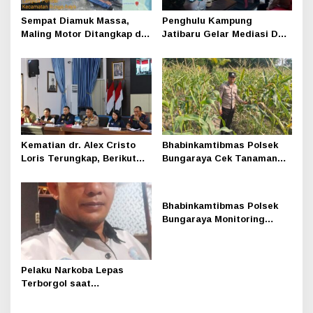
Sempat Diamuk Massa,
Penghulu Kampung
Maling Motor Ditangkap di
Jatibaru Gelar Mediasi Dua
Jalan Lintas Siak-Pakning
Warga Srimersing, Satu
Pihak Tak Hadir
Kematian dr. Alex Cristo
Bhabinkamtibmas Polsek
Loris Terungkap, Berikut
Bungaraya Cek Tanaman
Kesimpulan Polres Siak
Jagung Program
Pekarangan Pangan Bergizi
di Dusun Temutun
Bhabinkamtibmas Polsek
Bungaraya Monitoring
Tanaman Jagung Manis
Program Pekarangan
Pangan Bergizi
Pelaku Narkoba Lepas
Terborgol saat
Pengembangan di Sungai
Apit, Ketua LAN Siak: Kita