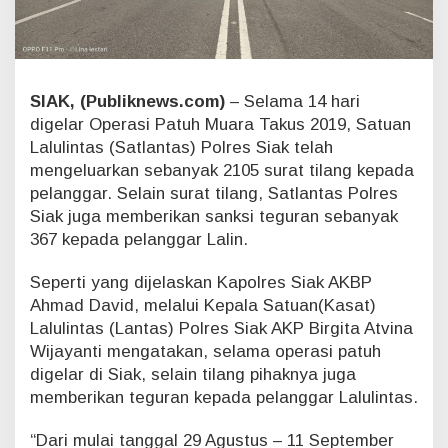
u
h
M
u
a
SIAK, (Publiknews.com)
– Selama 14 hari
r
digelar Operasi Patuh Muara Takus 2019, Satuan
a
T
Lalulintas (Satlantas) Polres Siak telah
a
mengeluarkan sebanyak 2105 surat tilang kepada
k
pelanggar. Selain surat tilang, Satlantas Polres
u
Siak juga memberikan sanksi teguran sebanyak
s
2
367 kepada pelanggar Lalin.
0
1
Seperti yang dijelaskan Kapolres Siak AKBP
9
Ahmad David, melalui Kepala Satuan(Kasat)
d
Lalulintas (Lantas) Polres Siak AKP Birgita Atvina
i
Wijayanti mengatakan, selama operasi patuh
g
e
digelar di Siak, selain tilang pihaknya juga
l
memberikan teguran kepada pelanggar Lalulintas.
a
r
“Dari mulai tanggal 29 Agustus – 11 September
,