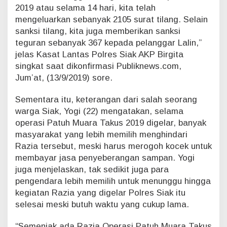
2019 atau selama 14 hari, kita telah
P
o
mengeluarkan sebanyak 2105 surat tilang. Selain
l
sanksi tilang, kita juga memberikan sanksi
r
teguran sebanyak 367 kepada pelanggar Lalin,”
e
jelas Kasat Lantas Polres Siak AKP Birgita
s
singkat saat dikonfirmasi Publiknews.com,
S
i
Jum’at, (13/9/2019) sore.
a
k
Sementara itu, keterangan dari salah seorang
K
warga Siak, Yogi (22) mengatakan, selama
e
operasi Patuh Muara Takus 2019 digelar, banyak
l
masyarakat yang lebih memilih menghindari
u
a
Razia tersebut, meski harus merogoh kocek untuk
r
membayar jasa penyeberangan sampan. Yogi
k
juga menjelaskan, tak sedikit juga para
a
pengendara lebih memilih untuk menunggu hingga
n
2
kegiatan Razia yang digelar Polres Siak itu
1
selesai meski butuh waktu yang cukup lama.
0
5
“Semenjak ada Razia Operasi Patuh Muara Takus