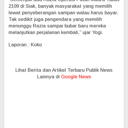
S
2109 di Siak, banyak masyarakat yang memilih
u
lewat penyeberangan sampan walau harus bayar.
r
a
Tak sedikit juga pengendara yang memilih
t
menunggu Razia sampai bubar baru mereka
T
melanjutkan perjalanan kembali,” ujar Yogi.
i
l
Laporan : Koko
a
n
g
d
a
Lihat Berita dan Artikel Terbaru Publik News
n
Lainnya di
Google News
3
6
7
T
e
g
u
r
a
n