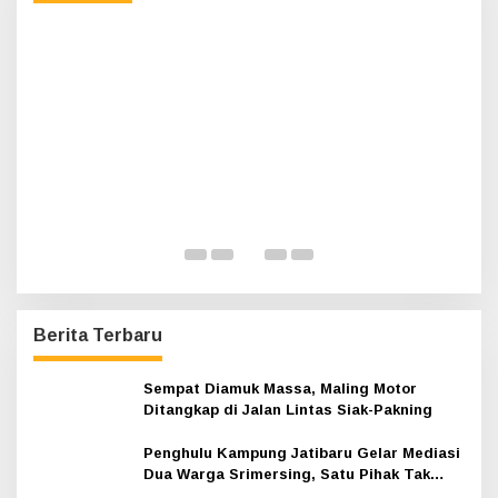
t
u
k
:
P
G
Di 
Berita Terbaru
Sempat Diamuk Massa, Maling Motor
Ditangkap di Jalan Lintas Siak-Pakning
Penghulu Kampung Jatibaru Gelar Mediasi
Dua Warga Srimersing, Satu Pihak Tak
Hadir