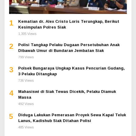
1
Kematian dr. Alex Cristo Loris Terungkap, Berikut
Kesimpulan Polres Siak
1,305 Views
2
Polisi Tangkap Pelaku Dugaan Persetubuhan Anak
Dibawah Umur di Bundaran Jembatan Siak
799 Views
3
Polsek Bungaraya Ungkap Kasus Pencurian Gudang,
3 Pelaku Ditangkap
736 Views
4
Mahasiswi di Siak Tewas Dicekik, Pelaku Diamuk
Massa
492 Views
5
Diduga Lakukan Pemerasan Proyek Sewa Kapal Teluk
Lanus, Kadishub Siak Ditahan Polisi
485 Views