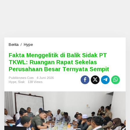
Berita
/
Hype
F
a
Fakta Menggelitik di Balik Sidak PT
k
TKWL: Ruangan Rapat Sekelas
t
a
Perusahaan Besar Ternyata Sempit
M
e
Publiknews.com
4 Juni 2026
Hype
,
Siak
138 Views
n
g
g
e
l
i
t
i
k