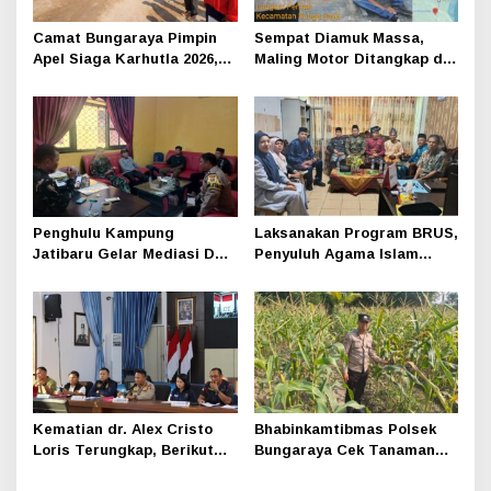
Camat Bungaraya Pimpin
Sempat Diamuk Massa,
Apel Siaga Karhutla 2026,
Maling Motor Ditangkap di
Sinergi TNI-Polri,
Jalan Lintas Siak-Pakning
Perusahaan dan
Masyarakat Dikuatkan
Penghulu Kampung
Laksanakan Program BRUS,
Jatibaru Gelar Mediasi Dua
Penyuluh Agama Islam
Warga Srimersing, Satu
Sungai Apit Gandeng SMAN
Pihak Tak Hadir
1
Kematian dr. Alex Cristo
Bhabinkamtibmas Polsek
Loris Terungkap, Berikut
Bungaraya Cek Tanaman
Kesimpulan Polres Siak
Jagung Program