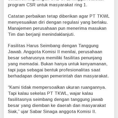
n
program CSR untuk masyarakat ring 1.
B
e
Catatan perbaikan tetap diberikan agar PT TKWL
s
a
menyesuaikan diri dengan regulasi yang berlaku.
r
Manajemen perusahaan pun menerima masukan
T
Tim dan berjanji menindaklanjuti.
e
r
Fasilitas Harus Seimbang dengan Tanggung
n
Jawab. Anggota Komisi II menilai, perusahaan
y
a
besar seharusnya memiliki fasilitas penunjang
t
yang memadai. Bukan hanya untuk kenyamanan,
a
tapi juga sebagai bentuk profesionalitas saat
S
berhadapan dengan pemerintah dan masyarakat.
e
m
p
“Kami tidak mempersoalkan ukuran ruangannya.
i
Tapi kalau sekelas PT TKWL, wajar kalau
t
fasilitasnya seimbang dengan tanggung jawab
besar yang diemban ke daerah dan masyarakat
Siak,” ujar Sabar Sinaga anggota Komisi II.