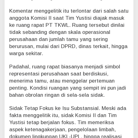
a
Komentar menggelitik itu terlontar dari salah satu
n
R
anggota Komisi II saat Tim Yustisi diajak masuk
a
ke ruang rapat PT TKWL. Ruang tersebut dinilai
p
tidak sebanding dengan skala operasional
a
perusahaan dan jumlah tamu yang sering
t
berurusan, mulai dari DPRD, dinas terkait, hingga
S
e
warga sekitar.
k
e
Padahal, ruang rapat biasanya menjadi simbol
l
representasi perusahaan saat berdiskusi,
a
menerima tamu, atau menggelar pertemuan
s
P
penting. Kondisi ruangan yang sempit ini pun jadi
e
bahan obrolan ringan di sela-sela sidak.
r
u
Sidak Tetap Fokus ke Isu Substansial. Meski ada
s
fakta menggelitik itu, sidak Komisi II dan Tim
a
Yustisi tetap berjalan fokus. Tim memeriksa
h
a
aspek ketenagakerjaan, pengelolaan limbah,
a
dokumen lingkungan UKL-UPL, hingga realisasi