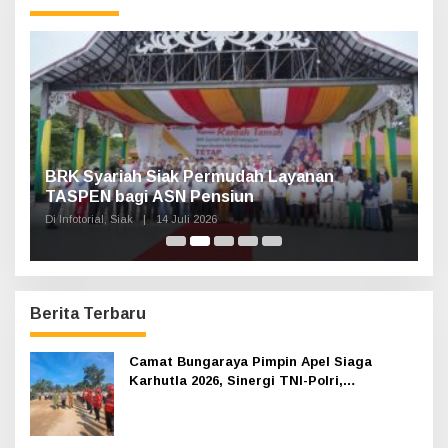
n
t
u
k
:
n,
BRK Syariah Siak Permudah Layanan
H
TASPEN bagi ASN Pensiun
A
K
Di Infotorial, Siak
|
14 Juli 2026
Di 
Berita Terbaru
Camat Bungaraya Pimpin Apel Siaga
Karhutla 2026, Sinergi TNI-Polri,
Perusahaan dan Masyarakat Dikuatkan