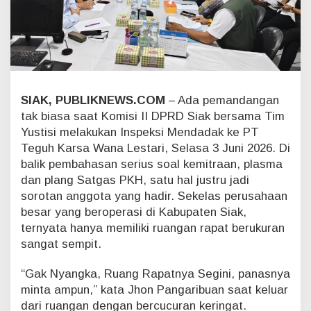
d
i
B
a
l
i
k
S
SIAK, PUBLIKNEWS.COM
– Ada pemandangan
i
tak biasa saat Komisi II DPRD Siak bersama Tim
d
Yustisi melakukan Inspeksi Mendadak ke PT
a
Teguh Karsa Wana Lestari, Selasa 3 Juni 2026. Di
k
balik pembahasan serius soal kemitraan, plasma
P
T
dan plang Satgas PKH, satu hal justru jadi
T
sorotan anggota yang hadir. Sekelas perusahaan
K
besar yang beroperasi di Kabupaten Siak,
W
ternyata hanya memiliki ruangan rapat berukuran
L
sangat sempit.
:
R
u
“Gak Nyangka, Ruang Rapatnya Segini, panasnya
a
minta ampun,” kata Jhon Pangaribuan saat keluar
n
dari ruangan dengan bercucuran keringat.
g