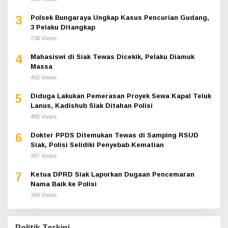
3
Polsek Bungaraya Ungkap Kasus Pencurian Gudang,
3 Pelaku Ditangkap
738 Views
4
Mahasiswi di Siak Tewas Dicekik, Pelaku Diamuk
Massa
492 Views
5
Diduga Lakukan Pemerasan Proyek Sewa Kapal Teluk
Lanus, Kadishub Siak Ditahan Polisi
485 Views
6
Dokter PPDS Ditemukan Tewas di Samping RSUD
Siak, Polisi Selidiki Penyebab Kematian
367 Views
7
Ketua DPRD Siak Laporkan Dugaan Pencemaran
Nama Baik ke Polisi
349 Views
Politik Terkini