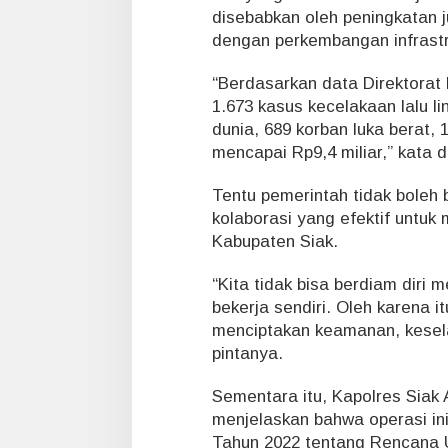
t
disebabkan oleh peningkatan 
u
dengan perkembangan infrastr
r
A
“Berdasarkan data Direktorat 
p
1.673 kasus kecelakaan lalu l
e
l
dunia, 689 korban luka berat, 
mencapai Rp9,4 miliar,” kata d
Tentu pemerintah tidak boleh 
kolaborasi yang efektif untuk
Kabupaten Siak.
“Kita tidak bisa berdiam diri
bekerja sendiri. Oleh karena i
menciptakan keamanan, keselam
pintanya.
Sementara itu, Kapolres Siak 
menjelaskan bahwa operasi i
Tahun 2022 tentang Rencana 