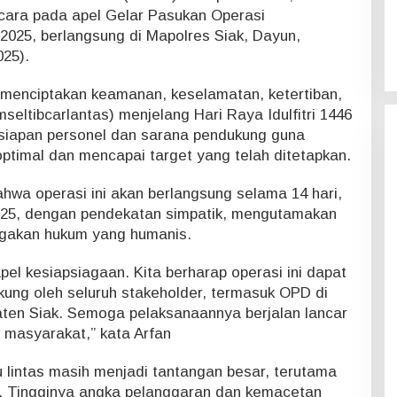
cara pada apel Gelar Pasukan Operasi
025, berlangsung di Mapolres Siak, Dayun,
025).
a menciptakan keamanan, keselamatan, ketertiban,
mseltibcarlantas) menjelang Hari Raya Idulfitri 1446
siapan personel dan sarana pendukung guna
ptimal dan mencapai target yang telah ditetapkan.
wa operasi ini akan berlangsung selama 14 hari,
2025, dengan pendekatan simpatik, mengutamakan
negakan hukum yang humanis.
pel kesiapsiagaan. Kita berharap operasi ini dapat
kung oleh seluruh stakeholder, termasuk OPD di
ten Siak. Semoga pelaksanaannya berjalan lancar
masyarakat,” kata Arfan
u lintas masih menjadi tantangan besar, terutama
. Tingginya angka pelanggaran dan kemacetan