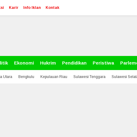
si
Karir
Info Iklan
Kontak
itik
Ekonomi
Hukrim
Pendidikan
Peristiwa
Parlem
a Utara
Bengkulu
Kepulauan Riau
Sulawesi Tenggara
Sulawesi Sela