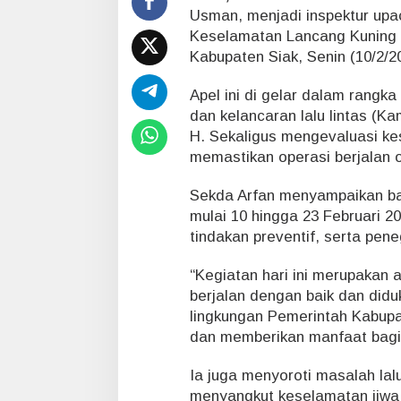
2
Usman, menjadi inspektur upa
0
Keselamatan Lancang Kuning 2
2
Kabupaten Siak, Senin (10/2/2
5
,
S
Apel ini di gelar dalam rangk
e
dan kelancaran lalu lintas (Ka
k
H. Sekaligus mengevaluasi ke
d
memastikan operasi berjalan o
a
S
i
Sekda Arfan menyampaikan bah
a
mulai 10 hingga 23 Februari 
k
tindakan preventif, serta pe
J
a
“Kegiatan hari ini merupakan a
d
i
berjalan dengan baik dan didu
I
lingkungan Pemerintah Kabupa
n
dan memberikan manfaat bagi 
s
p
Ia juga menyoroti masalah lal
e
menyangkut keselamatan jiwa
k