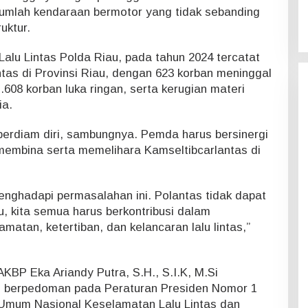
jumlah kendaraan bermotor yang tidak sebanding
uktur.
Lalu Lintas Polda Riau, pada tahun 2024 tercatat
intas di Provinsi Riau, dengan 623 korban meninggal
1.608 korban luka ringan, serta kerugian materi
ia.
berdiam diri, sambungnya. Pemda harus bersinergi
 membina serta memelihara Kamseltibcarlantas di
 menghadapi permasalahan ini. Polantas tidak dapat
tu, kita semua harus berkontribusi dalam
atan, ketertiban, dan kelancaran lalu lintas,”
AKBP Eka Ariandy Putra, S.H., S.I.K, M.Si
ni berpedoman pada Peraturan Presiden Nomor 1
Umum Nasional Keselamatan Lalu Lintas dan