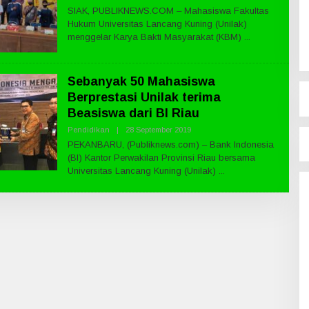
L
S
SIAK, PUBLIKNEWS.COM – Mahasiswa Fakultas
E
.
Hukum Universitas Lancang Kuning (Unilak)
H
C
P
menggelar Karya Bakti Masyarakat (KBM)
O
U
M
B
L
I
Sebanyak 50 Mahasiswa
K
N
Berprestasi Unilak terima
E
Beasiswa dari BI Riau
W
S
Pendidikan
|
28 September 2019
O
.
L
C
PEKANBARU, (Publiknews.com) – Bank Indonesia
E
O
(BI) Kantor Perwakilan Provinsi Riau bersama
H
M
P
Universitas Lancang Kuning (Unilak)
U
B
L
I
K
N
E
W
S
.
C
O
M