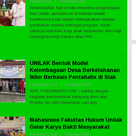
Infotorial
,
Siak
|
7 November 2024
O
L
Alhamdulillah, hari ini kita menerima penghargaan
E
dari Unilak, apresiasi ini di berikan bentuk
H
P
kontribusinya kita dalam meningkatkan kualitas
U
pendidikan melalui berbagai program, salah
B
satunya beasiswa bagi anak berprestasi dan bagi
L
I
keluarga kurang mampu atau PKH
K
N
E
W
S
.
UNILAK Bentuk Model
C
Kelembagaan Desa Berketahanan
O
M
Iklim Berbasis Pentahelix di Siak
Lingkungan
,
Siak
|
19 Agustus 2022
O
L
SIAK, PUBLIKNEWS.COM – Seiring dengan
E
kegiatan pembentukan kampung iklim atau
H
P
Proklim, tim dari Universitas Lancang
U
B
L
I
Mahasiswa Fakultas Hukum Unilak
K
Gelar Karya Bakti Masyarakat
N
E
Pendidikan
,
Siak
|
13 Agustus 2021
O
W