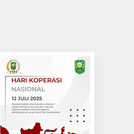
amat Bungaraya Pimpin
Sempat Diamuk Massa,
pel Siaga Karhutla 2026,
Maling Motor Ditangkap di
inergi TNI-Polri,
Jalan Lintas Siak-Pakning
erusahaan dan
asyarakat Dikuatkan