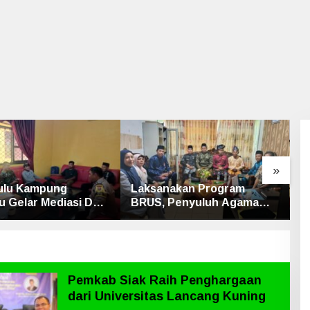
»
akan Program
Kematian dr. Alex Cristo
C
Penyuluh Agama
Loris Terungkap, Berikut
A
Sungai Apit Gandeng
Kesimpulan Polres Siak
S
1
P
M
Pemkab Siak Raih Penghargaan
dari Universitas Lancang Kuning