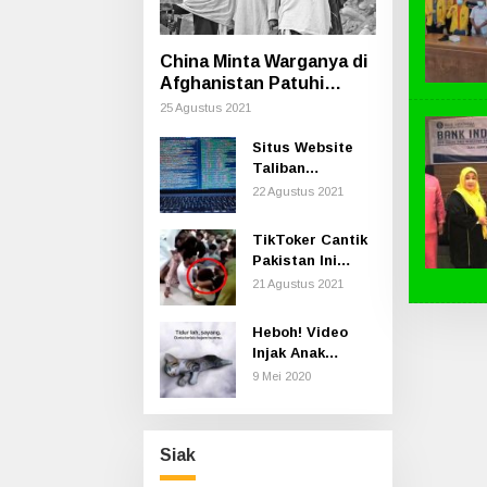
China Minta Warganya di
Afghanistan Patuhi
Aturan Taliban Termasuk
25 Agustus 2021
Cara Berpakaian
Situs Website
Taliban
Dilaporkan
22 Agustus 2021
Hilang di
Internet
TikToker Cantik
Pakistan Ini
Diserang
21 Agustus 2021
Ratusan Pria
Secara Seksual
Heboh! Video
saat Syuting
Injak Anak
Kucing sampai
9 Mei 2020
Mati, Polisi Buru
Pelaku
Siak