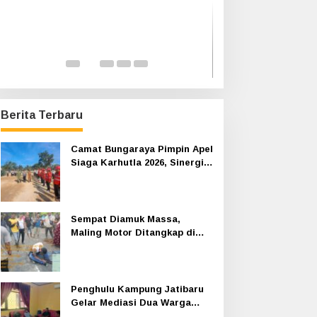
Haul Sultan Siak ke-60 Digelar,
Perkuat Pelayana
Bupati Afni Ajak Masyarakat
Pemkab Siak Ga
Lestarikan Sejarah Kesultanan
Ombudsman RI
Di Infotorial, Siak
|
12 Juli 2026
Di Infotorial, Siak
|
8 Ju
Berita Terbaru
Camat Bungaraya Pimpin Apel
Siaga Karhutla 2026, Sinergi
TNI-Polri, Perusahaan dan
Masyarakat Dikuatkan
Sempat Diamuk Massa,
Maling Motor Ditangkap di
Jalan Lintas Siak-Pakning
Penghulu Kampung Jatibaru
Gelar Mediasi Dua Warga
Srimersing, Satu Pihak Tak