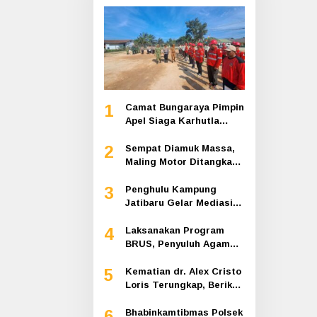
1
Camat Bungaraya Pimpin
Apel Siaga Karhutla
2026, Sinergi TNI-Polri,
2
Perusahaan dan
Sempat Diamuk Massa,
Masyarakat Dikuatkan
Maling Motor Ditangkap
di Jalan Lintas Siak-
3
Pakning
Penghulu Kampung
Jatibaru Gelar Mediasi
Dua Warga Srimersing,
4
Satu Pihak Tak Hadir
Laksanakan Program
BRUS, Penyuluh Agama
Islam Sungai Apit
5
Gandeng SMAN 1
Kematian dr. Alex Cristo
Loris Terungkap, Berikut
Kesimpulan Polres Siak
6
Bhabinkamtibmas Polsek