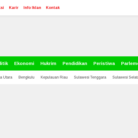
si
Karir
Info Iklan
Kontak
itik
Ekonomi
Hukrim
Pendidikan
Peristiwa
Parlem
a Utara
Bengkulu
Kepulauan Riau
Sulawesi Tenggara
Sulawesi Sela