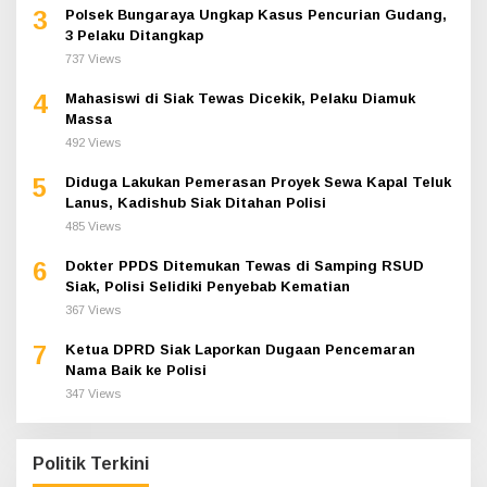
3
Polsek Bungaraya Ungkap Kasus Pencurian Gudang,
3 Pelaku Ditangkap
737 Views
4
Mahasiswi di Siak Tewas Dicekik, Pelaku Diamuk
Massa
492 Views
5
Diduga Lakukan Pemerasan Proyek Sewa Kapal Teluk
Lanus, Kadishub Siak Ditahan Polisi
485 Views
6
Dokter PPDS Ditemukan Tewas di Samping RSUD
Siak, Polisi Selidiki Penyebab Kematian
367 Views
7
Ketua DPRD Siak Laporkan Dugaan Pencemaran
Nama Baik ke Polisi
347 Views
Politik Terkini