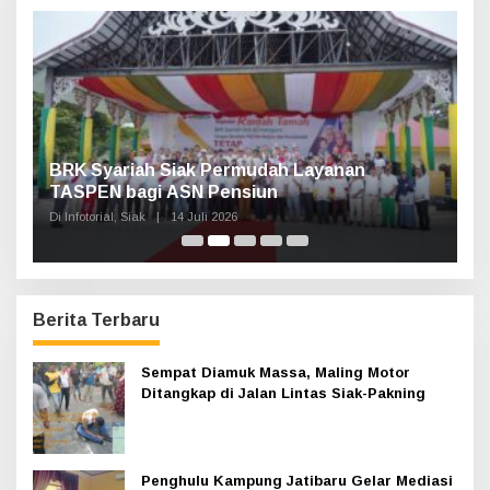
t
u
k
:
Haul Sultan Siak ke-60 Digelar, Bupati Afni
P
Ajak Masyarakat Lestarikan Sejarah
G
Kesultanan
Di Infotorial, Siak
|
12 Juli 2026
Di 
Berita Terbaru
Sempat Diamuk Massa, Maling Motor
Ditangkap di Jalan Lintas Siak-Pakning
Penghulu Kampung Jatibaru Gelar Mediasi