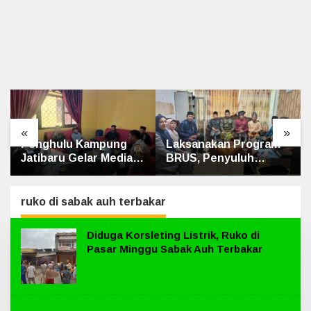
«
»
Laksanakan Program
Kematian dr. Alex
BRUS, Penyuluh
Cristo Loris
Agama Islam Sungai
Terungkap, Berikut
Apit Gandeng SMAN 1
Kesimpulan Polres
Siak
ruko di sabak auh terbakar
Diduga Korsleting Listrik, Ruko di
Pasar Minggu Sabak Auh Terbakar