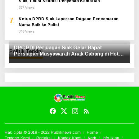
Siak, Polisi Selidiki Penyebab Kematian
367 Views
7
Ketua DPRD Siak Laporkan Dugaan Pencemaran
Nama Baik ke Polisi
346 Views
DPC PDI Perjuagan Siak Gelar Rapat
Politik Terkini
Persiapan Musyawarah Anak Cabang di Hotel
Luxe
Hak cipta © 2018 - 2022 Publiknews.com
Home
Tentang Kami
Redaksi
Kontak Kami
Karir
Info Iklan