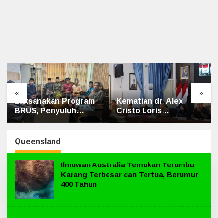
«
»
Program
Kematian dr. Alex
Bhabinkamtibma
uh
Cristo Loris
Polsek Bungaray
Sungai
Terungkap, Berikut
Tanaman Jagung
 SMAN 1
Kesimpulan Polres
Program Pekaran
Siak
Pangan Bergizi di
Queensland
Dusun Temutun
Ilmuwan Australia Temukan Terumbu
Karang Terbesar dan Tertua, Berumur
400 Tahun