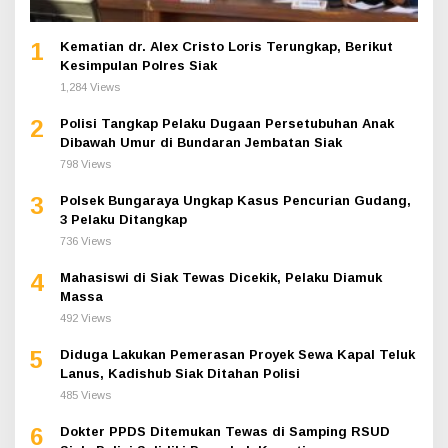
1
Kematian dr. Alex Cristo Loris Terungkap, Berikut
Kesimpulan Polres Siak
1,284 Views
2
Polisi Tangkap Pelaku Dugaan Persetubuhan Anak
Dibawah Umur di Bundaran Jembatan Siak
798 Views
3
Polsek Bungaraya Ungkap Kasus Pencurian Gudang,
3 Pelaku Ditangkap
736 Views
4
Mahasiswi di Siak Tewas Dicekik, Pelaku Diamuk
Massa
492 Views
5
Diduga Lakukan Pemerasan Proyek Sewa Kapal Teluk
Lanus, Kadishub Siak Ditahan Polisi
485 Views
6
Dokter PPDS Ditemukan Tewas di Samping RSUD