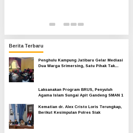
n,
H
A
K
Di 
Berita Terbaru
Penghulu Kampung Jatibaru Gelar Mediasi
Dua Warga Srimersing, Satu Pihak Tak
Hadir
Laksanakan Program BRUS, Penyuluh
Agama Islam Sungai Apit Gandeng SMAN 1
Kematian dr. Alex Cristo Loris Terungkap,
Berikut Kesimpulan Polres Siak