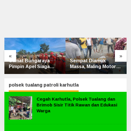
«
»
Sempat Diamuk
Penghulu Kampung
Massa, Maling Motor
Jatibaru Gelar Mediasi
Ditangkap di Jalan
Dua Warga Srimersing,
Lintas Siak-Pakning
Satu Pihak Tak Hadir
polsek tualang patroli karhutla
Cegah Karhutla, Polsek Tualang dan
Brimob Sisir Titik Rawan dan Edukasi
Warga