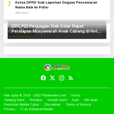
7
Ketua DPRD Siak Laporkan Dugaan Pencemaran
Nama Baik ke Polisi
349 Views
DPC PDI Perjuagan Siak Gelar Rapat
Politik Terkini
Persiapan Musyawarah Anak Cabang di Hotel
Luxe
Hak cipta © 2018 - 2022 Publiknews.com
Home
Tentang Kami
Redaksi
Kontak Kami
Karir
Info Iklan
Pedoman Media Cyber
Disclaimer
Terms of Service
Privacy
IT by Bertravel Media