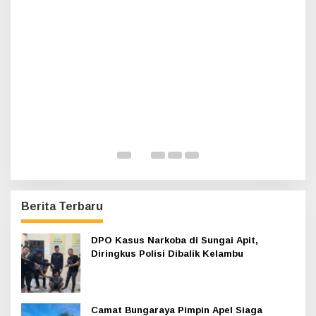
t
u
k
:
Haul Sultan Siak ke-60 Digelar, Bupati Afni
P
Ajak Masyarakat Lestarikan Sejarah
G
Kesultanan
Di Infotorial, Siak
|
12 Juli 2026
Di 
Berita Terbaru
DPO Kasus Narkoba di Sungai Apit,
Diringkus Polisi Dibalik Kelambu
Camat Bungaraya Pimpin Apel Siaga