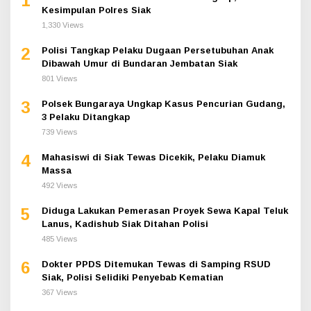
1
Kesimpulan Polres Siak
1,330 Views
2
Polisi Tangkap Pelaku Dugaan Persetubuhan Anak
Dibawah Umur di Bundaran Jembatan Siak
801 Views
3
Polsek Bungaraya Ungkap Kasus Pencurian Gudang,
3 Pelaku Ditangkap
739 Views
4
Mahasiswi di Siak Tewas Dicekik, Pelaku Diamuk
Massa
492 Views
5
Diduga Lakukan Pemerasan Proyek Sewa Kapal Teluk
Lanus, Kadishub Siak Ditahan Polisi
485 Views
6
Dokter PPDS Ditemukan Tewas di Samping RSUD
Siak, Polisi Selidiki Penyebab Kematian
367 Views