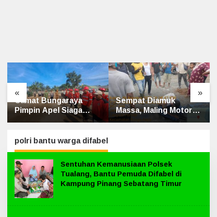
«
»
Camat Bungaraya
Sempat Diamuk
Pimpin Apel Siaga
Massa, Maling Motor
Karhutla 2026, Sinergi
Ditangkap di Jalan
TNI-Polri, Perusahaan
Lintas Siak-Pakning
dan Masyarakat
polri bantu warga difabel
Dikuatkan
Sentuhan Kemanusiaan Polsek
Tualang, Bantu Pemuda Difabel di
Kampung Pinang Sebatang Timur