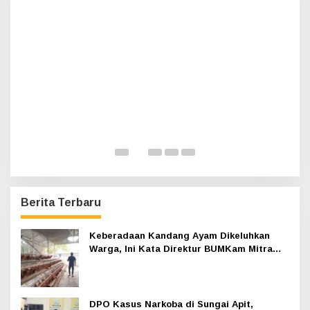
t
u
k
:
n,
H
A
K
Di 
Berita Terbaru
Keberadaan Kandang Ayam Dikeluhkan
Warga, Ini Kata Direktur BUMKam Mitra
Permai Mandiri
DPO Kasus Narkoba di Sungai Apit,