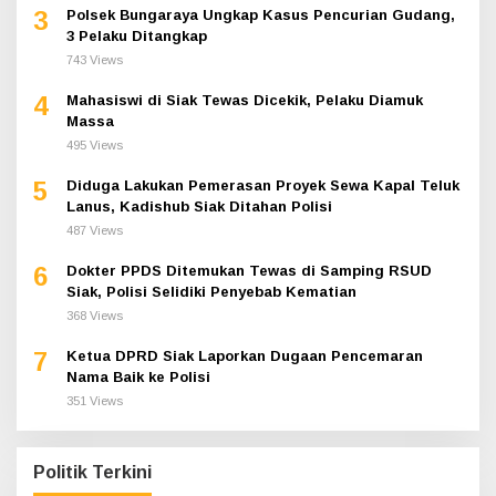
3
Polsek Bungaraya Ungkap Kasus Pencurian Gudang,
3 Pelaku Ditangkap
743 Views
4
Mahasiswi di Siak Tewas Dicekik, Pelaku Diamuk
Massa
495 Views
5
Diduga Lakukan Pemerasan Proyek Sewa Kapal Teluk
Lanus, Kadishub Siak Ditahan Polisi
487 Views
6
Dokter PPDS Ditemukan Tewas di Samping RSUD
Siak, Polisi Selidiki Penyebab Kematian
368 Views
7
Ketua DPRD Siak Laporkan Dugaan Pencemaran
Nama Baik ke Polisi
351 Views
Politik Terkini