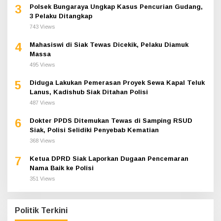
3
Polsek Bungaraya Ungkap Kasus Pencurian Gudang,
3 Pelaku Ditangkap
743 Views
4
Mahasiswi di Siak Tewas Dicekik, Pelaku Diamuk
Massa
495 Views
5
Diduga Lakukan Pemerasan Proyek Sewa Kapal Teluk
Lanus, Kadishub Siak Ditahan Polisi
487 Views
6
Dokter PPDS Ditemukan Tewas di Samping RSUD
Siak, Polisi Selidiki Penyebab Kematian
368 Views
7
Ketua DPRD Siak Laporkan Dugaan Pencemaran
Nama Baik ke Polisi
351 Views
Politik Terkini