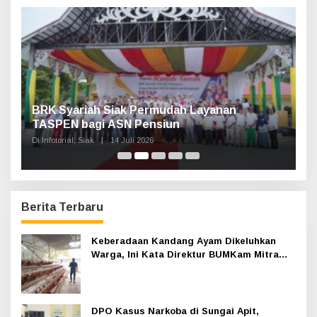
t
u
k
:
n,
BRK Syariah Siak Permudah Layanan
H
TASPEN bagi ASN Pensiun
A
K
Di Infotorial, Siak
|
14 Juli 2026
Di 
Berita Terbaru
Keberadaan Kandang Ayam Dikeluhkan
Warga, Ini Kata Direktur BUMKam Mitra
Permai Mandiri
DPO Kasus Narkoba di Sungai Apit,