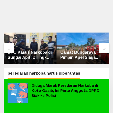
«
»
a di
Camat Bungaraya
Sempat Diamuk
gkus
Pimpin Apel Siaga
Massa, Maling Motor
mbu
Karhutla 2026, Sinergi
Ditangkap di Jalan
TNI-Polri, Perusahaan
Lintas Siak-Pakning
dan Masyarakat
peredaran narkoba harus diberantas
Dikuatkan
Diduga Marak Peredaran Narkoba di
Koto Gasib, Ini Pinta Anggota DPRD
Siak ke Polisi