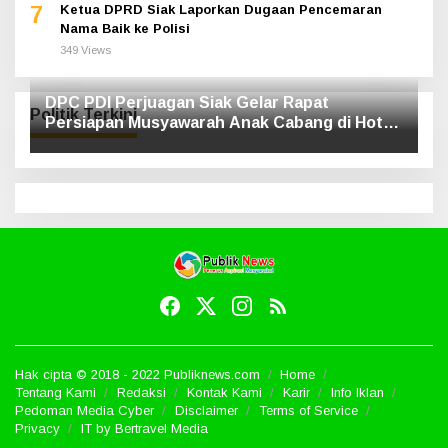
7
Ketua DPRD Siak Laporkan Dugaan Pencemaran
Nama Baik ke Polisi
349 Views
DPC PDI Perjuagan Siak Gelar Rapat
Politik Terkini
Persiapan Musyawarah Anak Cabang di Hotel
Luxe
Hak cipta © 2018 - 2022 Publiknews.com
Home
Tentang Kami
Redaksi
Kontak Kami
Karir
Info Iklan
Pedoman Media Cyber
Disclaimer
Terms of Service
Privacy
IT by Bertravel Media