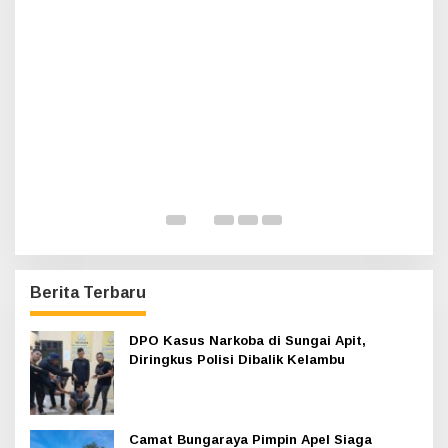
t
u
k
:
Haul Sultan Siak ke-60 Digelar, Bupati 
Ajak Masyarakat Lestarikan Sejarah
Kesultanan
Di Infotorial, Siak
|
12 Juli 2026
Berita Terbaru
DPO Kasus Narkoba di Sungai Apit,
Diringkus Polisi Dibalik Kelambu
Camat Bungaraya Pimpin Apel Siaga