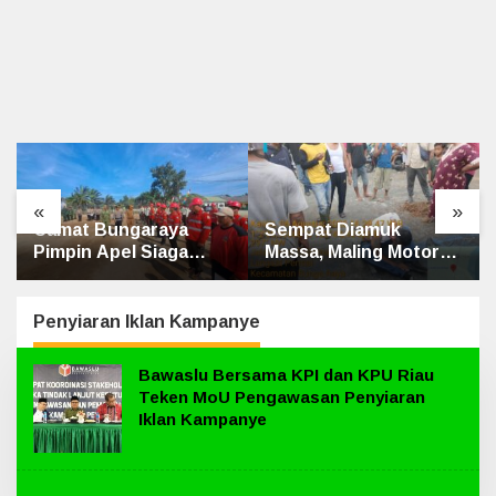
«
»
Sempat Diamuk
Penghulu Kampung
Massa, Maling Motor
Jatibaru Gelar Mediasi
Ditangkap di Jalan
Dua Warga Srimersing,
Lintas Siak-Pakning
Satu Pihak Tak Hadir
Penyiaran Iklan Kampanye
Bawaslu Bersama KPI dan KPU Riau
Teken MoU Pengawasan Penyiaran
Iklan Kampanye