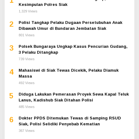
1
Kesimpulan Polres Siak
1,329 Views
2
Polisi Tangkap Pelaku Dugaan Persetubuhan Anak
Dibawah Umur di Bundaran Jembatan Siak
801 Views
3
Polsek Bungaraya Ungkap Kasus Pencurian Gudang,
3 Pelaku Ditangkap
739 Views
4
Mahasiswi di Siak Tewas Dicekik, Pelaku Diamuk
Massa
492 Views
5
Diduga Lakukan Pemerasan Proyek Sewa Kapal Teluk
Lanus, Kadishub Siak Ditahan Polisi
485 Views
6
Dokter PPDS Ditemukan Tewas di Samping RSUD
Siak, Polisi Selidiki Penyebab Kematian
367 Views