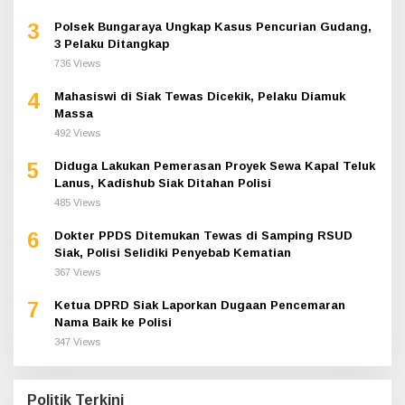
3
Polsek Bungaraya Ungkap Kasus Pencurian Gudang,
3 Pelaku Ditangkap
736 Views
4
Mahasiswi di Siak Tewas Dicekik, Pelaku Diamuk
Massa
492 Views
5
Diduga Lakukan Pemerasan Proyek Sewa Kapal Teluk
Lanus, Kadishub Siak Ditahan Polisi
485 Views
6
Dokter PPDS Ditemukan Tewas di Samping RSUD
Siak, Polisi Selidiki Penyebab Kematian
367 Views
7
Ketua DPRD Siak Laporkan Dugaan Pencemaran
Nama Baik ke Polisi
347 Views
Politik Terkini