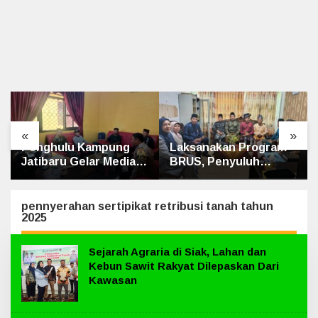
«
»
Laksanakan Program
Kematian dr. Alex
BRUS, Penyuluh
Cristo Loris
Agama Islam Sungai
Terungkap, Berikut
Apit Gandeng SMAN 1
Kesimpulan Polres
Siak
pennyerahan sertipikat retribusi tanah tahun
2025
Sejarah Agraria di Siak, Lahan dan
Kebun Sawit Rakyat Dilepaskan Dari
Kawasan