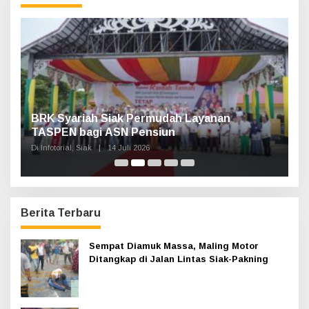
n
t
u
k
:
Haul Sultan Siak ke-60 Digelar, Bupati Afni
P
Ajak Masyarakat Lestarikan Sejarah
G
Kesultanan
Di Infotorial, Siak
|
12 Juli 2026
Di 
Berita Terbaru
Sempat Diamuk Massa, Maling Motor
Ditangkap di Jalan Lintas Siak-Pakning