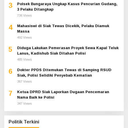
3
Polsek Bungaraya Ungkap Kasus Pencurian Gudang,
3 Pelaku Ditangkap
736 Views
4
Mahasiswi di Siak Tewas Dicekik, Pelaku Diamuk
Massa
492 Views
5
Diduga Lakukan Pemerasan Proyek Sewa Kapal Teluk
Lanus, Kadishub Siak Ditahan Polisi
485 Views
6
Dokter PPDS Ditemukan Tewas di Samping RSUD
Siak, Polisi Selidiki Penyebab Kematian
367 Views
7
Ketua DPRD Siak Laporkan Dugaan Pencemaran
Nama Baik ke Polisi
347 Views
Politik Terkini