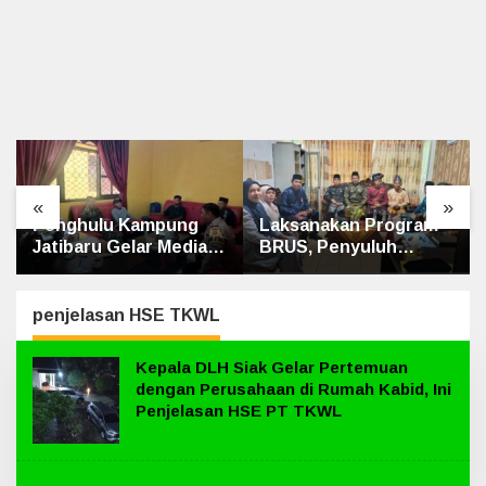
«
»
Laksanakan Program
Kematian dr. Alex
BRUS, Penyuluh
Cristo Loris
Agama Islam Sungai
Terungkap, Berikut
Apit Gandeng SMAN 1
Kesimpulan Polres
Siak
penjelasan HSE TKWL
Kepala DLH Siak Gelar Pertemuan
dengan Perusahaan di Rumah Kabid, Ini
Penjelasan HSE PT TKWL