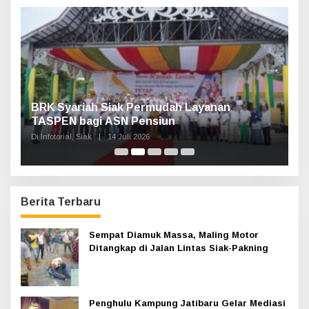
t
u
k
:
Haul Sultan Siak ke-60 Digelar, Bupati Afni
P
Ajak Masyarakat Lestarikan Sejarah
G
Kesultanan
Di Infotorial, Siak
|
12 Juli 2026
Di 
Berita Terbaru
Sempat Diamuk Massa, Maling Motor
Ditangkap di Jalan Lintas Siak-Pakning
Penghulu Kampung Jatibaru Gelar Mediasi