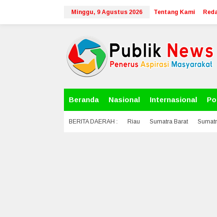
L
Minggu, 9 Agustus 2026
Tentang Kami
Reda
e
w
a
t
i
k
e
k
o
n
Beranda
Nasional
Internasional
Pol
t
e
BERITA DAERAH :
Riau
Sumatra Barat
Sumatr
n