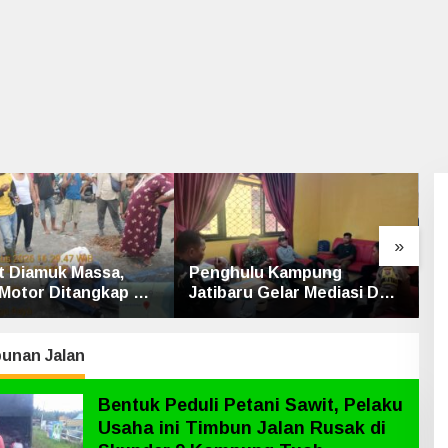
»
 Diamuk Massa,
Penghulu Kampung
L
 Motor Ditangkap di
Jatibaru Gelar Mediasi Dua
B
intas Siak-Pakning
Warga Srimersing, Satu
I
Pihak Tak Hadir
S
unan Jalan
Bentuk Peduli Petani Sawit, Pelaku
Usaha ini Timbun Jalan Rusak di