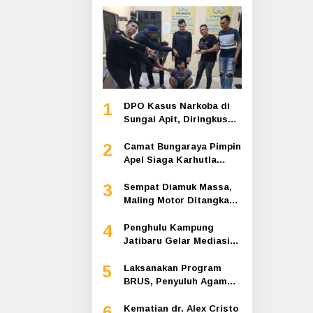
1
DPO Kasus Narkoba di
Sungai Apit, Diringkus
Polisi Dibalik Kelambu
2
Camat Bungaraya Pimpin
Apel Siaga Karhutla
2026, Sinergi TNI-Polri,
3
Perusahaan dan
Sempat Diamuk Massa,
Masyarakat Dikuatkan
Maling Motor Ditangkap
di Jalan Lintas Siak-
4
Pakning
Penghulu Kampung
Jatibaru Gelar Mediasi
Dua Warga Srimersing,
5
Satu Pihak Tak Hadir
Laksanakan Program
BRUS, Penyuluh Agama
Islam Sungai Apit
6
Gandeng SMAN 1
Kematian dr. Alex Cristo