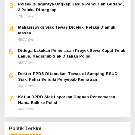
3
Polsek Bungaraya Ungkap Kasus Pencurian Gudang,
3 Pelaku Ditangkap
737 Views
4
Mahasiswi di Siak Tewas Dicekik, Pelaku Diamuk
Massa
492 Views
5
Diduga Lakukan Pemerasan Proyek Sewa Kapal Teluk
Lanus, Kadishub Siak Ditahan Polisi
485 Views
6
Dokter PPDS Ditemukan Tewas di Samping RSUD
Siak, Polisi Selidiki Penyebab Kematian
367 Views
7
Ketua DPRD Siak Laporkan Dugaan Pencemaran
Nama Baik ke Polisi
349 Views
Politik Terkini