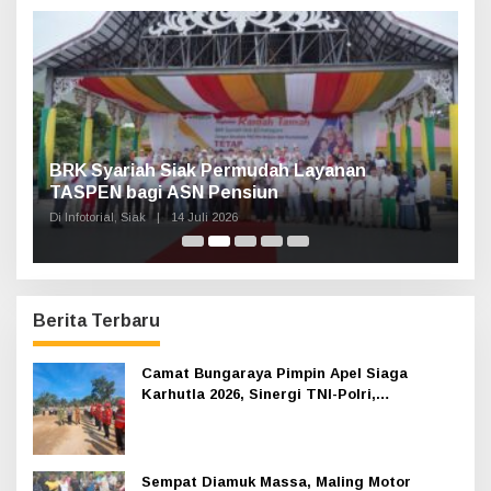
t
u
k
:
Haul Sultan Siak ke-60 Digelar, Bupati Afni
P
Ajak Masyarakat Lestarikan Sejarah
G
Kesultanan
Di Infotorial, Siak
|
12 Juli 2026
Di 
Berita Terbaru
Camat Bungaraya Pimpin Apel Siaga
Karhutla 2026, Sinergi TNI-Polri,
Perusahaan dan Masyarakat Dikuatkan
Sempat Diamuk Massa, Maling Motor