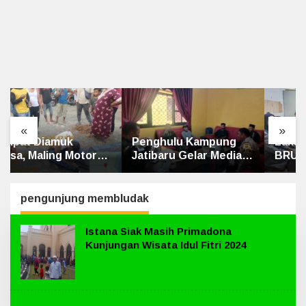
«
»
Penghulu Kampung
Laksanakan Program
Jatibaru Gelar Mediasi
BRUS, Penyuluh
Dua Warga Srimersing,
Agama Islam Sungai
Satu Pihak Tak Hadir
Apit Gandeng SMAN 1
pengunjung membludak
Istana Siak Masih Primadona
Kunjungan Wisata Idul Fitri 2024