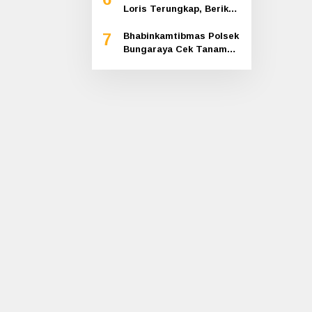
Loris Terungkap, Berikut
Kesimpulan Polres Siak
7
Bhabinkamtibmas Polsek
Bungaraya Cek Tanaman
Jagung Program
Pekarangan Pangan
Bergizi di Dusun
Temutun