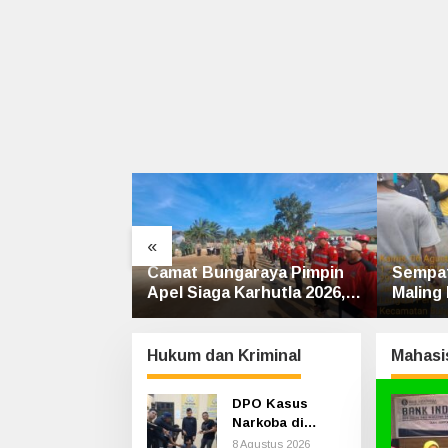
«
arkoba di
Camat Bungaraya Pimpin
Sempat
 Diringkus
Apel Siaga Karhutla 2026,
Maling
ik Kelambu
Sinergi TNI-Polri,
Jalan L
Perusahaan dan
Masyarakat Dikuatkan
Hukum dan Kriminal
Mahasi
DPO Kasus
Narkoba di
Sungai Apit,
8 Agustus 2026