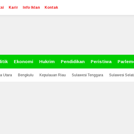
si
Karir
Info Iklan
Kontak
itik
Ekonomi
Hukrim
Pendidikan
Peristiwa
Parlem
a Utara
Bengkulu
Kepulauan Riau
Sulawesi Tenggara
Sulawesi Sela