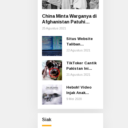
China Minta Warganya di
Afghanistan Patuhi
Aturan Taliban Termasuk
25 Agustus 2021
Cara Berpakaian
Situs Website
Taliban
Dilaporkan
22 Agustus 2021
Hilang di
Internet
TikToker Cantik
Pakistan Ini
Diserang
21 Agustus 2021
Ratusan Pria
Secara Seksual
Heboh! Video
saat Syuting
Injak Anak
Kucing sampai
9 Mei 2020
Mati, Polisi Buru
Pelaku
Siak