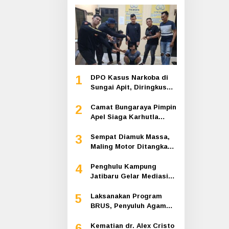
1
DPO Kasus Narkoba di
Sungai Apit, Diringkus
Polisi Dibalik Kelambu
2
Camat Bungaraya Pimpin
Apel Siaga Karhutla
2026, Sinergi TNI-Polri,
3
Perusahaan dan
Sempat Diamuk Massa,
Masyarakat Dikuatkan
Maling Motor Ditangkap
di Jalan Lintas Siak-
4
Pakning
Penghulu Kampung
Jatibaru Gelar Mediasi
Dua Warga Srimersing,
5
Satu Pihak Tak Hadir
Laksanakan Program
BRUS, Penyuluh Agama
Islam Sungai Apit
6
Gandeng SMAN 1
Kematian dr. Alex Cristo