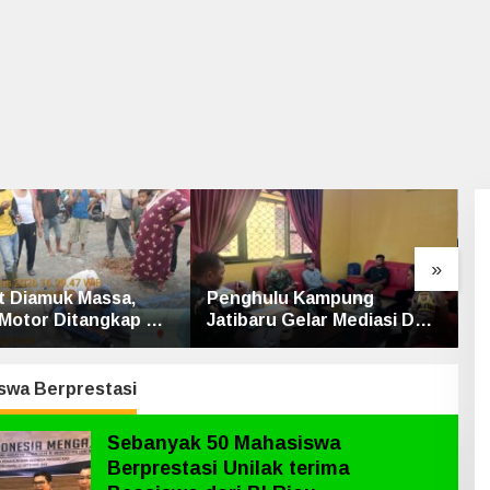
»
 Diamuk Massa,
Penghulu Kampung
L
 Motor Ditangkap di
Jatibaru Gelar Mediasi Dua
B
intas Siak-Pakning
Warga Srimersing, Satu
I
Pihak Tak Hadir
S
swa Berprestasi
Sebanyak 50 Mahasiswa
Berprestasi Unilak terima