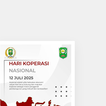
aksanakan Program
DPO Kasus Narkoba di
RUS, Penyuluh Agama
Sungai Apit, Diringkus
slam Sungai Apit Gandeng
Polisi Dibalik Kelambu
MAN 1