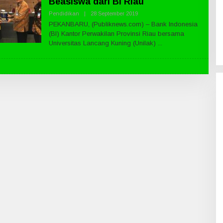
Beasiswa dari BI Riau
Pendidikan
|
28 September 2019
O
L
PEKANBARU, (Publiknews.com) – Bank Indonesia
E
(BI) Kantor Perwakilan Provinsi Riau bersama
H
P
Universitas Lancang Kuning (Unilak)
U
B
L
I
K
N
E
W
S
.
C
O
M