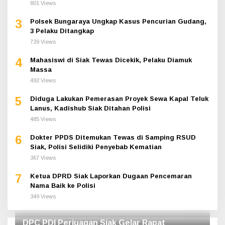
801 Views
3
Polsek Bungaraya Ungkap Kasus Pencurian Gudang,
3 Pelaku Ditangkap
739 Views
4
Mahasiswi di Siak Tewas Dicekik, Pelaku Diamuk
Massa
492 Views
5
Diduga Lakukan Pemerasan Proyek Sewa Kapal Teluk
Lanus, Kadishub Siak Ditahan Polisi
485 Views
6
Dokter PPDS Ditemukan Tewas di Samping RSUD
Siak, Polisi Selidiki Penyebab Kematian
367 Views
7
Ketua DPRD Siak Laporkan Dugaan Pencemaran
Nama Baik ke Polisi
349 Views
DPC PDI Perjuagan Siak Gelar Rapat