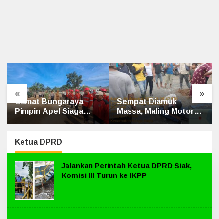
«
»
Sempat Diamuk
Penghulu Kampung
Massa, Maling Motor
Jatibaru Gelar Mediasi
Ditangkap di Jalan
Dua Warga Srimersing,
Lintas Siak-Pakning
Satu Pihak Tak Hadir
Ketua DPRD
Jalankan Perintah Ketua DPRD Siak,
Komisi III Turun ke IKPP