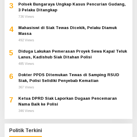
3
Polsek Bungaraya Ungkap Kasus Pencurian Gudang,
3 Pelaku Ditangkap
736 Views
4
Mahasiswi di Siak Tewas Dicekik, Pelaku Diamuk
Massa
492 Views
5
Diduga Lakukan Pemerasan Proyek Sewa Kapal Teluk
Lanus, Kadishub Siak Ditahan Polisi
485 Views
6
Dokter PPDS Ditemukan Tewas di Samping RSUD
Siak, Polisi Selidiki Penyebab Kematian
367 Views
7
Ketua DPRD Siak Laporkan Dugaan Pencemaran
Nama Baik ke Polisi
346 Views
Politik Terkini