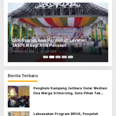
t
u
k
:
n,
BRK Syariah Siak Permudah Layanan
H
TASPEN bagi ASN Pensiun
A
K
Di Infotorial, Siak
|
14 Juli 2026
Di 
Berita Terbaru
Penghulu Kampung Jatibaru Gelar Mediasi
Dua Warga Srimersing, Satu Pihak Tak
Hadir
Laksanakan Program BRUS, Penyuluh