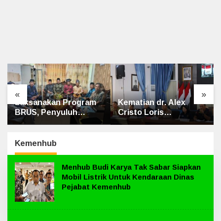
«
»
Kematian dr. Alex
Bhabinkamtibmas
Cristo Loris
Polsek Bungaraya Cek
Terungkap, Berikut
Tanaman Jagung
Kesimpulan Polres
Program Pekarangan
Siak
Pangan Bergizi di
Kemenhub
Dusun Temutun
Menhub Budi Karya Tak Sabar Siapkan
Mobil Listrik Untuk Kendaraan Dinas
Pejabat Kemenhub