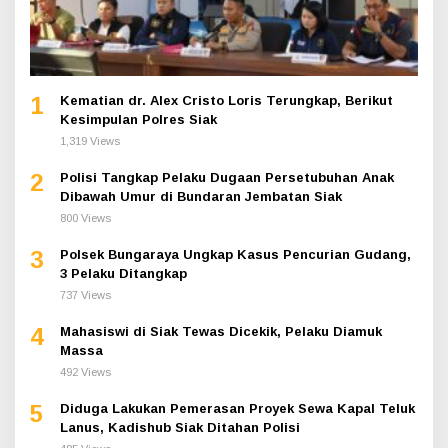
1
Kematian dr. Alex Cristo Loris Terungkap, Berikut
Kesimpulan Polres Siak
1,319 Views
2
Polisi Tangkap Pelaku Dugaan Persetubuhan Anak
Dibawah Umur di Bundaran Jembatan Siak
800 Views
3
Polsek Bungaraya Ungkap Kasus Pencurian Gudang,
3 Pelaku Ditangkap
737 Views
4
Mahasiswi di Siak Tewas Dicekik, Pelaku Diamuk
Massa
492 Views
5
Diduga Lakukan Pemerasan Proyek Sewa Kapal Teluk
Lanus, Kadishub Siak Ditahan Polisi