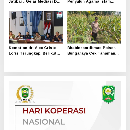
Jatibaru Gelar Mediasi Dua
Penyuluh Agama Islam
Warga Srimersing, Satu
Sungai Apit Gandeng SMAN
Pihak Tak Hadir
1
Kematian dr. Alex Cristo
Bhabinkamtibmas Polsek
Loris Terungkap, Berikut
Bungaraya Cek Tanaman
Kesimpulan Polres Siak
Jagung Program
Pekarangan Pangan Bergizi
di Dusun Temutun