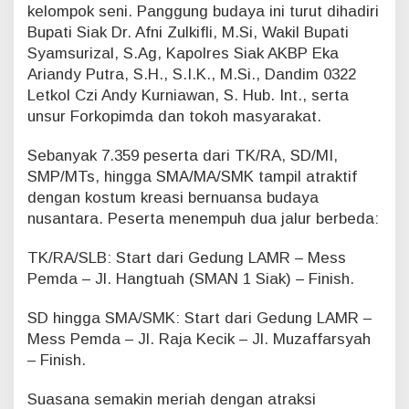
kelompok seni. Panggung budaya ini turut dihadiri
t
Bupati Siak Dr. Afni Zulkifli, M.Si, Wakil Bupati
i
S
Syamsurizal, S.Ag, Kapolres Siak AKBP Eka
i
Ariandy Putra, S.H., S.I.K., M.Si., Dandim 0322
a
Letkol Czi Andy Kurniawan, S. Hub. Int., serta
k
unsur Forkopimda dan tokoh masyarakat.
Sebanyak 7.359 peserta dari TK/RA, SD/MI,
SMP/MTs, hingga SMA/MA/SMK tampil atraktif
dengan kostum kreasi bernuansa budaya
nusantara. Peserta menempuh dua jalur berbeda:
TK/RA/SLB: Start dari Gedung LAMR – Mess
Pemda – Jl. Hangtuah (SMAN 1 Siak) – Finish.
SD hingga SMA/SMK: Start dari Gedung LAMR –
Mess Pemda – Jl. Raja Kecik – Jl. Muzaffarsyah
– Finish.
Suasana semakin meriah dengan atraksi