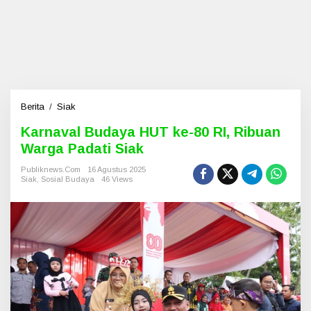
Berita
/
Siak
K
a
Karnaval Budaya HUT ke-80 RI, Ribuan
r
Warga Padati Siak
n
a
Publiknews.com
16 Agustus 2025
v
Siak
,
Sosial Budaya
46 Views
a
l
B
u
d
a
y
a
H
U