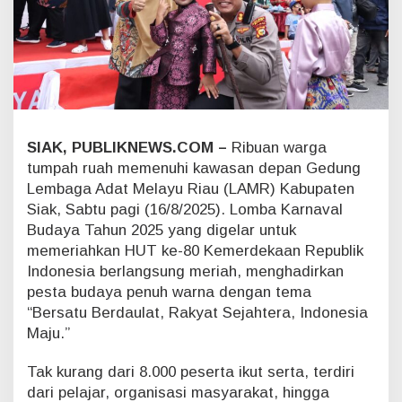
T
k
e
-
8
0
R
I
,
SIAK, PUBLIKNEWS.COM –
Ribuan warga
R
tumpah ruah memenuhi kawasan depan Gedung
i
Lembaga Adat Melayu Riau (LAMR) Kabupaten
b
Siak, Sabtu pagi (16/8/2025). Lomba Karnaval
u
Budaya Tahun 2025 yang digelar untuk
a
n
memeriahkan HUT ke-80 Kemerdekaan Republik
W
Indonesia berlangsung meriah, menghadirkan
a
pesta budaya penuh warna dengan tema
r
“Bersatu Berdaulat, Rakyat Sejahtera, Indonesia
g
Maju.”
a
P
a
Tak kurang dari 8.000 peserta ikut serta, terdiri
d
dari pelajar, organisasi masyarakat, hingga
a