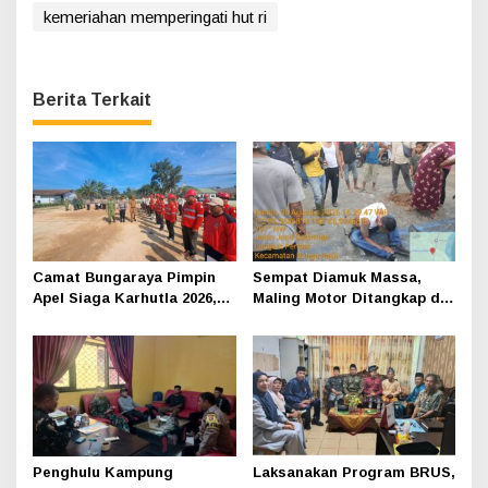
kemeriahan memperingati hut ri
Berita Terkait
Camat Bungaraya Pimpin
Sempat Diamuk Massa,
Apel Siaga Karhutla 2026,
Maling Motor Ditangkap di
Sinergi TNI-Polri,
Jalan Lintas Siak-Pakning
Perusahaan dan
Masyarakat Dikuatkan
Penghulu Kampung
Laksanakan Program BRUS,