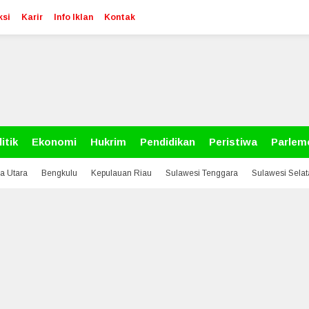
ksi
Karir
Info Iklan
Kontak
itik
Ekonomi
Hukrim
Pendidikan
Peristiwa
Parlem
a Utara
Bengkulu
Kepulauan Riau
Sulawesi Tenggara
Sulawesi Sela