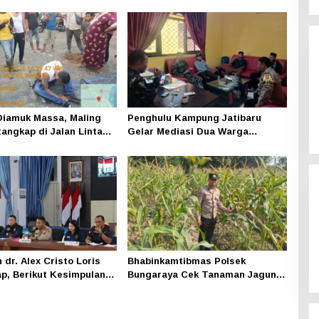
iamuk Massa, Maling
Penghulu Kampung Jatibaru
tangkap di Jalan Lintas
Gelar Mediasi Dua Warga
ning
Srimersing, Satu Pihak Tak Hadir
dr. Alex Cristo Loris
Bhabinkamtibmas Polsek
p, Berikut Kesimpulan
Bungaraya Cek Tanaman Jagung
iak
Program Pekarangan Pangan
Bergizi di Dusun Temutun