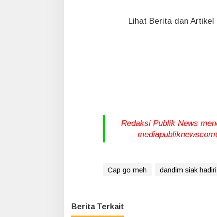
Lihat Berita dan Artike
Redaksi Publik News meneri
mediapubliknewscom@
Cap go meh
dandim siak hadir
Berita Terkait