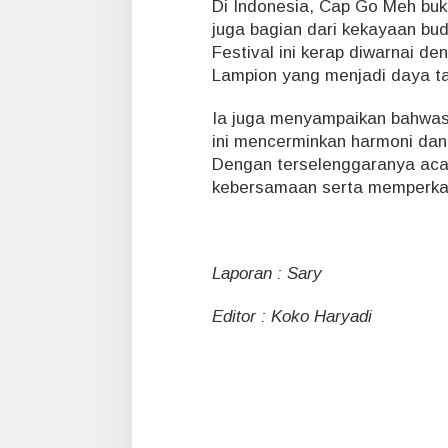
Di Indonesia, Cap Go Meh bu
5
juga bagian dari kekayaan bu
Festival ini kerap diwarnai d
Lampion yang menjadi daya tar
Ia juga menyampaikan bahwas
ini mencerminkan harmoni dan
Dengan terselenggaranya aca
kebersamaan serta memperkay
Laporan : Sary
Editor : Koko Haryadi