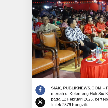
e
h
d
i
K
e
l
e
n
t
e
n
g
H
o
k
S
i
u
SIAK, PUBLIKNEWS.COM –
P
K
meriah di Kelenteng Hok Siu K
i
pada 12 Februari 2025, bertep
o
Imlek 2576 Kongzili.
n