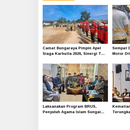
Camat Bungaraya Pimpin Apel
Sempat D
Siaga Karhutla 2026, Sinergi TNI-
Motor Di
Polri, Perusahaan dan
Siak-Pak
Masyarakat Dikuatkan
Laksanakan Program BRUS,
Kematian 
Penyuluh Agama Islam Sungai
Terungka
Apit Gandeng SMAN 1
Polres S