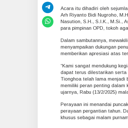
g
,
Acara itu dihadiri oleh sejuml
P
Arh Riyanto Bidi Nugroho, M.
u
Nasution, S.H., S.I.K., M.Si., 
n
para pimpinan OPD, tokoh ag
c
a
k
Dalam sambutannya, mewakili
P
menyampaikan dukungan penu
e
memberikan apresiasi atas ter
r
a
“Kami sangat mendukung kegiat
y
a
dapat terus dilestarikan sert
a
Tionghoa telah lama menjadi b
n
memiliki peran penting dalam 
I
ujarnya, Rabu (13/2/2025) mal
m
l
Perayaan ini menandai puncak 
e
k
perayaan pergantian tahun. D
2
khusus sebagai malam purnama
0
2