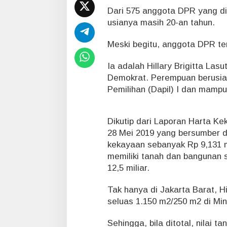
a
Dari 575 anggota DPR yang dil
usianya masih 20-an tahun.
Meski begitu, anggota DPR te
Ia adalah Hillary Brigitta Las
Demokrat. Perempuan berusia 
Pemilihan (Dapil) I dan mamp
Dikutip dari Laporan Harta K
28 Mei 2019 yang bersumber dar
kekayaan sebanyak Rp 9,131 mi
memiliki tanah dan bangunan s
12,5 miliar.
Tak hanya di Jakarta Barat, H
seluas 1.150 m2/250 m2 di Min
Sehingga, bila ditotal, nilai t