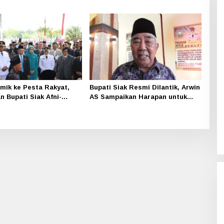
PDI Perjuangan Megawati ke-79
emik ke Pesta Rakyat,
Bupati Siak Resmi Dilantik, Arwin
n Bupati Siak Afni-
AS Sampaikan Harapan untuk
zal Penuh Haru dan
Siak Lebih Maju