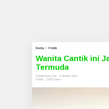
Berita
/
Politik
W
a
Wanita Cantik ini 
n
i
Termuda
t
a
C
Publiknews.com
2 Oktober 2019
Politik
3,820 Views
a
n
t
i
k
i
n