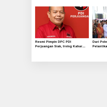
Anak Cabang di Hotel Luxe
Bersama
Resmi Pimpin DPC PDI
Dari Pol
Perjuangan Siak, Irving Kahar
Pelantika
Siap Tancap Gas
Syamsuri
Harapan