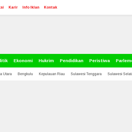
si
Karir
Info Iklan
Kontak
itik
Ekonomi
Hukrim
Pendidikan
Peristiwa
Parlem
a Utara
Bengkulu
Kepulauan Riau
Sulawesi Tenggara
Sulawesi Sela