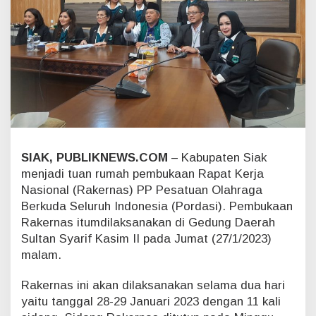
h
R
a
k
e
r
n
a
s
P
P
P
SIAK, PUBLIKNEWS.COM
– Kabupaten Siak
o
menjadi tuan rumah pembukaan Rapat Kerja
r
Nasional (Rakernas) PP Pesatuan Olahraga
d
Berkuda Seluruh Indonesia (Pordasi). Pembukaan
a
Rakernas itumdilaksanakan di Gedung Daerah
s
i
Sultan Syarif Kasim II pada Jumat (27/1/2023)
2
malam.
0
2
Rakernas ini akan dilaksanakan selama dua hari
3
yaitu tanggal 28-29 Januari 2023 dengan 11 kali
,
A