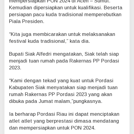
mempersiapkan PON 2024 di Aceh – Sumut.
u
Kemudian dipersiapkan untuk kualifikasi. Beserta
D
a
persiapan pacu kuda tradisional memperebutkan
p
Piala Presiden.
a
t
“Kita juga membicarakan untuk melaksanakan
B
festival kuda tradisional,” kata dia.
e
r
k
Bupati Siak Alfedri mengatakan, Siak telah siap
e
menjadi tuan rumah pada Rakernas PP Pordasi
m
2023.
b
a
“Kami dengan tekad yang kuat untuk Pordasi
n
Kabupaten Siak menyatakan siap menjadi tuan
g
rumah Rakernas PP Pordasi 2023 yang akan
dibuka pada Jumat malam,”pungkasnya.
Ia berharap Pordasi Riau ini dapat menciptakan
atlet atlet yang berprestasi dimasa mendatang
dan mempersiapkan untuk PON 2024.