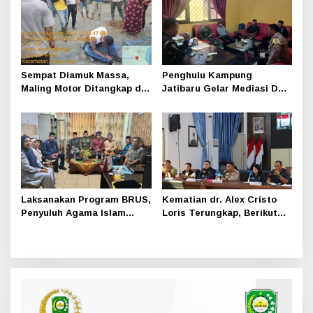
Masyarakat Dikuatkan
Sempat Diamuk Massa,
Penghulu Kampung
Maling Motor Ditangkap di
Jatibaru Gelar Mediasi Dua
Jalan Lintas Siak-Pakning
Warga Srimersing, Satu
Pihak Tak Hadir
Laksanakan Program BRUS,
Kematian dr. Alex Cristo
Penyuluh Agama Islam
Loris Terungkap, Berikut
Sungai Apit Gandeng SMAN
Kesimpulan Polres Siak
1