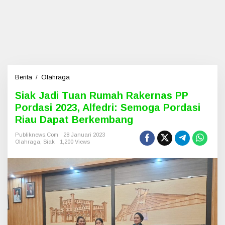
Berita
/
Olahraga
S
i
Siak Jadi Tuan Rumah Rakernas PP
a
Pordasi 2023, Alfedri: Semoga Pordasi
k
J
Riau Dapat Berkembang
a
d
Publiknews.com
28 Januari 2023
Olahraga
,
Siak
1,200 Views
i
T
u
a
n
R
u
m
a