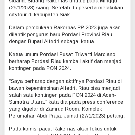
sidang. Sidang Rakernas ditutup pada Minggu
l
(29/1/2023) siang. Setelah itu peserta melakukan
f
citytour di kabupaten Siak.
e
d
Dalam pembukaan Rakernas PP 2023 juga akan
r
dilantik pengurus baru Pordasi Provinsi Riau
i
:
dengan Bupati Alfedri sebagai ketua.
S
e
Ketua umum Pordasi Pusat Triwarti Marciano
m
berharap Pordasi Riau kembali aktif dan menjadi
o
kontingen pada PON 2024.
g
a
P
“Saya berharap dengan aktifnya Pordasi Riau di
o
bawah kepemimpinan Alfedri, Riau bisa menjadi
r
salah satu kontingen pada PON 2024 di Aceh-
d
Sumatra Utara,” kata dia pada press conference
a
yang digelar di Zamrud Room, Komplek
s
i
Perumahan Abdi Praja, Jumat (27/1/2023) petang.
R
i
Pada komisi pacu, Rakernas akan fokus untuk
a