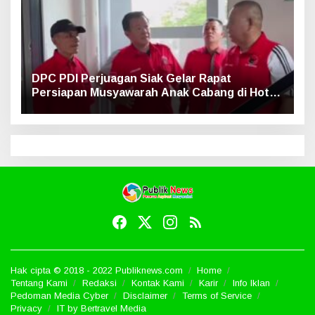
DPC PDI Perjuagan Siak Gelar Rapat
Persiapan Musyawarah Anak Cabang di Hotel
Luxe
Hak cipta © 2018 - 2022 Publiknews.com
Home
Tentang Kami
Redaksi
Kontak Kami
Karir
Info Iklan
Pedoman Media Cyber
Disclaimer
Terms of Service
Privacy
IT by Bertravel Media