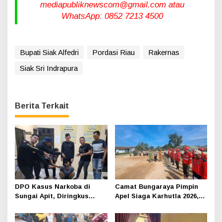
mediapubliknewscom@gmail.com atau
WhatsApp: 0852 7213 4500
Bupati Siak Alfedri
Pordasi Riau
Rakernas
Siak Sri Indrapura
Berita Terkait
DPO Kasus Narkoba di
Camat Bungaraya Pimpin
Sungai Apit, Diringkus
Apel Siaga Karhutla 2026,
Polisi Dibalik Kelambu
Sinergi TNI-Polri,
Perusahaan dan