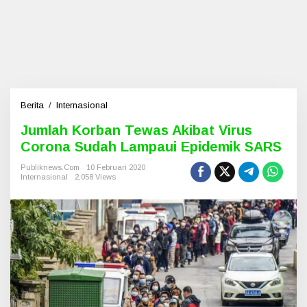
Berita
/
Internasional
J
u
Jumlah Korban Tewas Akibat Virus
m
Corona Sudah Lampaui Epidemik SARS
l
a
Publiknews.com
10 Februari 2020
h
Internasional
2,058 Views
K
o
r
b
a
n
T
e
w
a