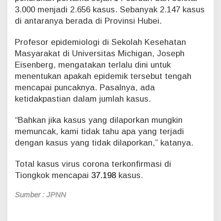
3.000 menjadi 2.656 kasus. Sebanyak 2.147 kasus
a
m
di antaranya berada di Provinsi Hubei.
p
a
Profesor epidemiologi di Sekolah Kesehatan
u
Masyarakat di Universitas Michigan, Joseph
i
Eisenberg, mengatakan terlalu dini untuk
E
p
menentukan apakah epidemik tersebut tengah
i
mencapai puncaknya. Pasalnya, ada
d
ketidakpastian dalam jumlah kasus.
e
m
“Bahkan jika kasus yang dilaporkan mungkin
i
memuncak, kami tidak tahu apa yang terjadi
k
S
dengan kasus yang tidak dilaporkan,” katanya.
A
R
Total kasus virus corona terkonfirmasi di
S
Tiongkok mencapai
37.198
kasus.
Sumber : JPNN