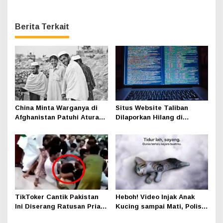
Berita Terkait
China Minta Warganya di
Situs Website Taliban
Afghanistan Patuhi Aturan
Dilaporkan Hilang di
Taliban Termasuk Cara
Internet
Berpakaian
TikToker Cantik Pakistan
Heboh! Video Injak Anak
Ini Diserang Ratusan Pria
Kucing sampai Mati, Polisi
Secara Seksual saat
Buru Pelaku