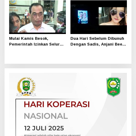
Syuting
Mulai Kamis Besok,
Dua Hari Sebelum Dibunuh
Pemerintah Izinkan Seluruh
Dengan Sadis, Anjani Bee
Moda Transportasi
Diberikan Kemeja Putih
Beroperasi Lagi
Oleh Pacarnya