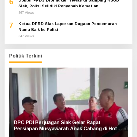
6
Dokter PPDS Ditemukan Tewas di Samping RSUD
Siak, Polisi Selidiki Penyebab Kematian
367 Views
7
Ketua DPRD Siak Laporkan Dugaan Pencemaran
Nama Baik ke Polisi
347 Views
Politik Terkini
DPC PDI Perjuagan Siak Gelar Rapat
Persiapan Musyawarah Anak Cabang di Hotel
Luxe