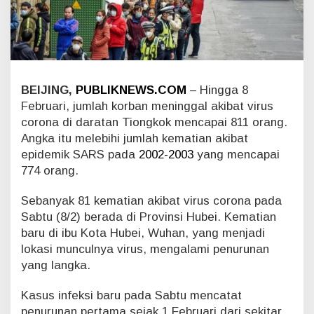
s
A
k
i
b
a
t
BEIJING,
PUBLIKNEWS.COM
– Hingga 8
V
Februari, jumlah korban meninggal akibat virus
i
corona di daratan Tiongkok mencapai 811 orang.
r
Angka itu melebihi jumlah kematian akibat
u
epidemik SARS pada
2002-2003
yang mencapai
s
C
774 orang.
o
r
Sebanyak 81 kematian akibat virus corona pada
o
Sabtu (8/2) berada di Provinsi Hubei. Kematian
n
baru di ibu Kota Hubei, Wuhan, yang menjadi
a
S
lokasi munculnya virus, mengalami penurunan
u
yang langka.
d
a
Kasus infeksi baru pada Sabtu mencatat
h
penurunan pertama sejak 1 Februari dari sekitar
L