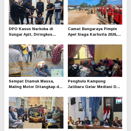
DPO Kasus Narkoba di
Camat Bungaraya Pimpin
Sungai Apit, Diringkus
Apel Siaga Karhutla 2026,
Polisi Dibalik Kelambu
Sinergi TNI-Polri,
Perusahaan dan
Masyarakat Dikuatkan
Sempat Diamuk Massa,
Penghulu Kampung
Maling Motor Ditangkap di
Jatibaru Gelar Mediasi Dua
Jalan Lintas Siak-Pakning
Warga Srimersing, Satu
Pihak Tak Hadir