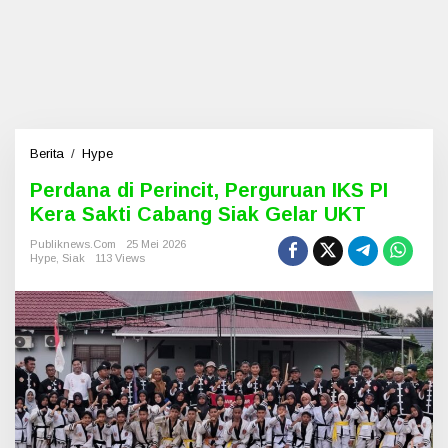
Berita
/
Hype
P
e
Perdana di Perincit, Perguruan IKS PI
r
Kera Sakti Cabang Siak Gelar UKT
d
a
Publiknews.com
25 Mei 2026
n
Hype
,
Siak
113 Views
a
d
i
P
e
r
i
n
c
i