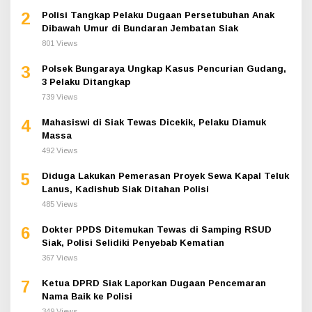
2
Polisi Tangkap Pelaku Dugaan Persetubuhan Anak
Dibawah Umur di Bundaran Jembatan Siak
801 Views
3
Polsek Bungaraya Ungkap Kasus Pencurian Gudang,
3 Pelaku Ditangkap
739 Views
4
Mahasiswi di Siak Tewas Dicekik, Pelaku Diamuk
Massa
492 Views
5
Diduga Lakukan Pemerasan Proyek Sewa Kapal Teluk
Lanus, Kadishub Siak Ditahan Polisi
485 Views
6
Dokter PPDS Ditemukan Tewas di Samping RSUD
Siak, Polisi Selidiki Penyebab Kematian
367 Views
7
Ketua DPRD Siak Laporkan Dugaan Pencemaran
Nama Baik ke Polisi
349 Views