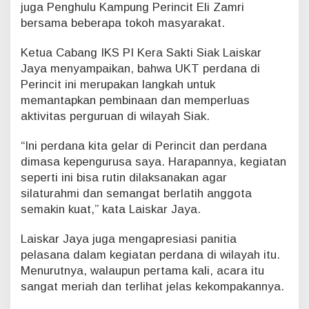
juga Penghulu Kampung Perincit Eli Zamri
i
bersama beberapa tokoh masyarakat.
C
a
b
Ketua Cabang IKS PI Kera Sakti Siak Laiskar
a
Jaya menyampaikan, bahwa UKT perdana di
n
Perincit ini merupakan langkah untuk
g
memantapkan pembinaan dan memperluas
S
aktivitas perguruan di wilayah Siak.
i
a
k
“Ini perdana kita gelar di Perincit dan perdana
G
dimasa kepengurusa saya. Harapannya, kegiatan
e
seperti ini bisa rutin dilaksanakan agar
l
silaturahmi dan semangat berlatih anggota
a
semakin kuat,” kata Laiskar Jaya.
r
U
K
Laiskar Jaya juga mengapresiasi panitia
T
pelasana dalam kegiatan perdana di wilayah itu.
Menurutnya, walaupun pertama kali, acara itu
sangat meriah dan terlihat jelas kekompakannya.