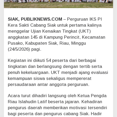
t
,
P
e
SIAK, PUBLIKNEWS.COM
– Perguruan IKS PI
r
Kera Sakti Cabang Siak untuk pertama kalinya
g
menggelar Ujian Kenaikan Tingkat (UKT)
u
anggkatan 145 di Kampung Perincit, Kecamatan
r
u
Pusako, Kabupaten Siak, Riau, Minggu
a
(24/5/2026) pagi.
n
I
Kegiatan ini diikuti 54 peserta dari berbagai
K
tingkatan dan berlangsung dengan tertib serta
S
P
penuh kekeluargaan. UKT menjadi ajang evaluasi
I
kemampuan siswa sekaligus mempererat
K
persaudaraan antar anggota perguruan.
e
r
Acara turut dihadiri langsung oleh Ketua Pengda
a
Riau Islahudin Latif beserta jajaran. Kehadiran
S
a
pengurus daerah memberikan motivasi tersendiri
k
bagi peserta dan pengurus cabang Siak. Hadir
t