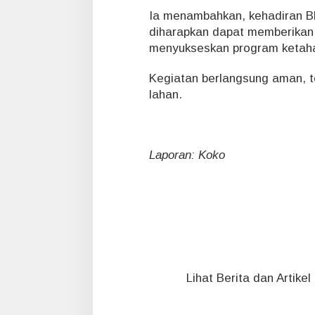
g
Ia menambahkan, kehadiran B
r
diharapkan dapat memberikan
a
menyukseskan program ketaha
m
A
s
Kegiatan berlangsung aman, te
t
lahan.
a
C
i
t
Laporan: Koko
a
Lihat Berita dan Artike