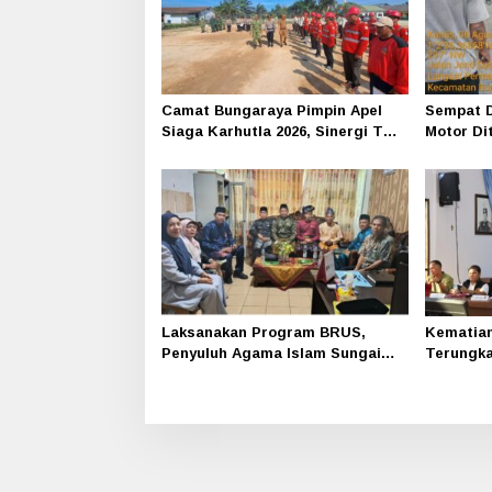
Camat Bungaraya Pimpin Apel
Sempat D
Siaga Karhutla 2026, Sinergi TNI-
Motor Di
Polri, Perusahaan dan
Siak-Pak
Masyarakat Dikuatkan
Laksanakan Program BRUS,
Kematian 
Penyuluh Agama Islam Sungai
Terungka
Apit Gandeng SMAN 1
Polres S