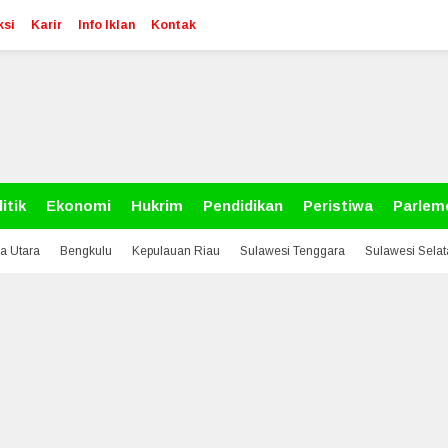
ksi
Karir
Info Iklan
Kontak
itik
Ekonomi
Hukrim
Pendidikan
Peristiwa
Parlem
a Utara
Bengkulu
Kepulauan Riau
Sulawesi Tenggara
Sulawesi Sela