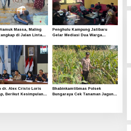
iamuk Massa, Maling
Penghulu Kampung Jatibaru
tangkap di Jalan Lintas
Gelar Mediasi Dua Warga
ning
Srimersing, Satu Pihak Tak Hadir
dr. Alex Cristo Loris
Bhabinkamtibmas Polsek
p, Berikut Kesimpulan
Bungaraya Cek Tanaman Jagung
iak
Program Pekarangan Pangan
Bergizi di Dusun Temutun