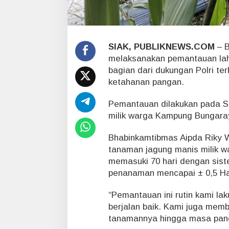
a
h
a
n
J
SIAK, PUBLIKNEWS.COM
– B
a
melaksanakan pemantauan lah
g
bagian dari dukungan Polri te
u
n
ketahanan pangan.
g
M
Pemantauan dilakukan pada Sel
a
milik warga Kampung Bungara
n
i
Bhabinkamtibmas Aipda Riky 
s
D
tanaman jagung manis milik w
u
memasuki 70 hari dengan sist
k
penanaman mencapai ± 0,5 Ha
u
n
“Pemantauan ini rutin kami l
g
berjalan baik. Kami juga mem
P
r
tanamannya hingga masa panen
o