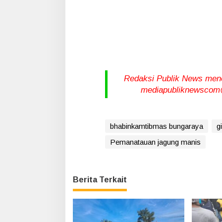
Redaksi Publik News meneri
mediapubliknewscom@
bhabinkamtibmas bungaraya
g
Pemanatauan jagung manis
Berita Terkait