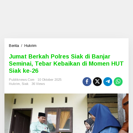
Berita
/
Hukrim
J
u
Jumat Berkah Polres Siak di Banjar
m
Seminai, Tebar Kebaikan di Momen HUT
a
t
Siak ke-26
B
e
Publiknews.com
10 Oktober 2025
Hukrim
,
Siak
36 Views
r
k
a
h
P
o
l
r
e