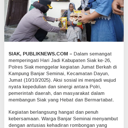
s
S
i
a
k
d
i
B
a
n
SIAK, PUBLIKNEWS.COM –
Dalam semangat
j
memperingati Hari Jadi Kabupaten Siak ke-26,
a
Polres Siak menggelar kegiatan Jumat Berkah di
r
Kampung Banjar Seminai, Kecamatan Dayun,
S
e
Jumat (10/10/2025). Aksi sosial ini menjadi wujud
m
nyata kepedulian dan sinergi antara Polri,
i
pemerintah daerah, dan masyarakat dalam
n
membangun Siak yang Hebat dan Bermartabat.
a
i
,
Kegiatan berlangsung hangat dan penuh
T
kebersamaan. Warga Banjar Seminai menyambut
e
dengan antusias kehadiran rombongan yang
b