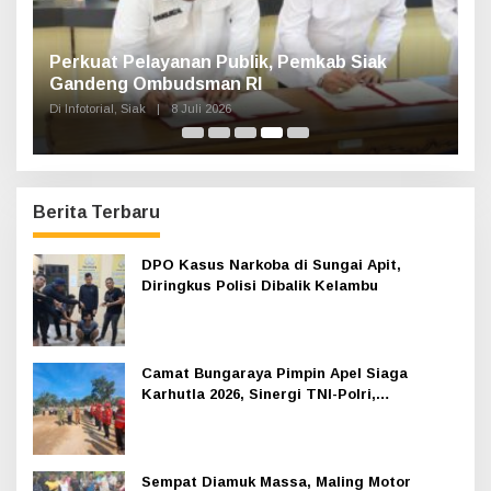
Perkuat Pelayanan Publik, Pemkab Siak
D
Gandeng Ombudsman RI
B
Di Infotorial, Siak
|
8 Juli 2026
Di
Berita Terbaru
DPO Kasus Narkoba di Sungai Apit,
Diringkus Polisi Dibalik Kelambu
Camat Bungaraya Pimpin Apel Siaga
Karhutla 2026, Sinergi TNI-Polri,
Perusahaan dan Masyarakat Dikuatkan
Sempat Diamuk Massa, Maling Motor