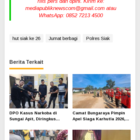
rilis pers dan opini. Kirim ke:
mediapubliknewscom@gmail.com atau
WhatsApp: 0852 7213 4500
hut siak ke 26
Jumat berbagi
Polres Siak
Berita Terkait
DPO Kasus Narkoba di
Camat Bungaraya Pimpin
Sungai Apit, Diringkus
Apel Siaga Karhutla 2026,
Polisi Dibalik Kelambu
Sinergi TNI-Polri,
Perusahaan dan
Masyarakat Dikuatkan