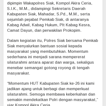
dipimpin Wakapolres Siak, Kompol Akira Ceria,
a
S.I.K., M.M., didampingi Sekretaris Daerah
r
K
Kabupaten Siak, Mahadar, S.Pd., M.M., serta
e
sejumlah pejabat Pemkab Siak, di antaranya
b
Kabag Adwil, Kabag Hukum, Plt Kabag Kesra,
a
Camat Dayun, dan perwakilan Prokopim.
i
k
Dalam kegiatan itu, Polres Siak bersama Pemkab
a
n
Siak menyalurkan bantuan sosial kepada
d
masyarakat yang membutuhkan. Momentum
i
sederhana ini menjadi sarana mempererat
M
silaturahmi antara aparat dan warga, sekaligus
o
m
menebar semangat gotong royong di tengah
e
masyarakat.
n
H
“Momentum HUT Kabupaten Siak ke-26 ini kami
U
jadikan ajang untuk berbagi dan memperkuat
T
silaturahmi. Semoga membawa keberkahan dan
S
i
semakin mendekatkan Polri dengan masyarakat,”
a
ujar Kompol Akira Ceria.