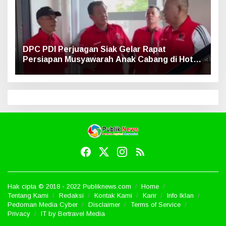
DPC PDI Perjuagan Siak Gelar Rapat
Persiapan Musyawarah Anak Cabang di Hotel
Luxe
Hak cipta © 2018 - 2022 Publiknews.com
Home
Tentang Kami
Redaksi
Kontak Kami
Karir
Info Iklan
Pedoman Media Cyber
Disclaimer
Terms of Service
Privacy
IT by Bertravel Media