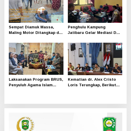
Sempat Diamuk Massa,
Penghulu Kampung
Maling Motor Ditangkap di
Jatibaru Gelar Mediasi Dua
Jalan Lintas Siak-Pakning
Warga Srimersing, Satu
Pihak Tak Hadir
Laksanakan Program BRUS,
Kematian dr. Alex Cristo
Penyuluh Agama Islam
Loris Terungkap, Berikut
Sungai Apit Gandeng SMAN
Kesimpulan Polres Siak
1