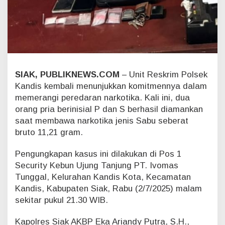
u
L
a
g
i
D
P
SIAK, PUBLIKNEWS.COM
– Unit Reskrim Polsek
O
Kandis kembali menunjukkan komitmennya dalam
memerangi peredaran narkotika. Kali ini, dua
orang pria berinisial P dan S berhasil diamankan
saat membawa narkotika jenis Sabu seberat
bruto 11,21 gram.
Pengungkapan kasus ini dilakukan di Pos 1
Security Kebun Ujung Tanjung PT. Ivomas
Tunggal, Kelurahan Kandis Kota, Kecamatan
Kandis, Kabupaten Siak, Rabu (2/7/2025) malam
sekitar pukul 21.30 WIB.
Kapolres Siak AKBP Eka Ariandy Putra, S.H.,