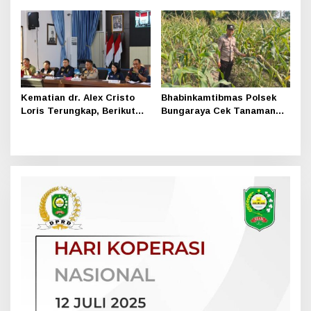
Pihak Tak Hadir
1
Kematian dr. Alex Cristo
Bhabinkamtibmas Polsek
Loris Terungkap, Berikut
Bungaraya Cek Tanaman
Kesimpulan Polres Siak
Jagung Program
Pekarangan Pangan Bergizi
di Dusun Temutun