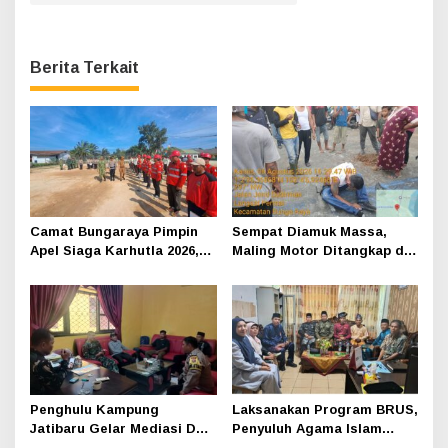
Berita Terkait
Camat Bungaraya Pimpin
Sempat Diamuk Massa,
Apel Siaga Karhutla 2026,
Maling Motor Ditangkap di
Sinergi TNI-Polri,
Jalan Lintas Siak-Pakning
Perusahaan dan
Masyarakat Dikuatkan
Penghulu Kampung
Laksanakan Program BRUS,
Jatibaru Gelar Mediasi Dua
Penyuluh Agama Islam
Warga Srimersing, Satu
Sungai Apit Gandeng SMAN