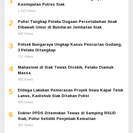
1
Kesimpulan Polres Siak
1,319 Views
2
Polisi Tangkap Pelaku Dugaan Persetubuhan Anak
Dibawah Umur di Bundaran Jembatan Siak
800 Views
3
Polsek Bungaraya Ungkap Kasus Pencurian Gudang,
3 Pelaku Ditangkap
737 Views
4
Mahasiswi di Siak Tewas Dicekik, Pelaku Diamuk
Massa
492 Views
5
Diduga Lakukan Pemerasan Proyek Sewa Kapal Teluk
Lanus, Kadishub Siak Ditahan Polisi
485 Views
6
Dokter PPDS Ditemukan Tewas di Samping RSUD
Siak, Polisi Selidiki Penyebab Kematian
367 Views