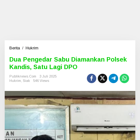
Berita
/
Hukrim
D
u
Dua Pengedar Sabu Diamankan Polsek
a
Kandis, Satu Lagi DPO
P
e
Publiknews.com
3 Juli 2025
n
Hukrim
,
Siak
546 Views
g
e
d
a
r
S
a
b
u
D