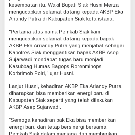
j
kesempatan itu, Wakil Bupati Siak Husni Merza
a
mengucapkan selamat datang kepada AKBP Eka
r
Ariandy Putra di Kabupaten Siak kota istana.
w
a
d
“Pertama atas nama Pemkab Siak kami
i
mengucapkan selamat datang kepada bapak
AKBP Eka Arriandy Putra yang menjabat sebagai
Kapolres Siak menggantikan bapak AKBP Asep
Sujarwadi mendapat tugas baru menjadi
Kasubbag Humas Bagops Rorenminops
Korbrimob Polri,” ujar Husni.
Lanjut Husni, kehadiran AKBP Eka Ariandy Putra
diharapkan bisa memberikan energi baru di
Kabupaten Siak seperti yang telah dilakukan
AKBP Asep Sujarwadi.
“Semoga kehadiran pak Eka bisa memberikan
energi baru dan tetap bersinergi bersama
Pemkab Siak dalam menjaga dan memberikan