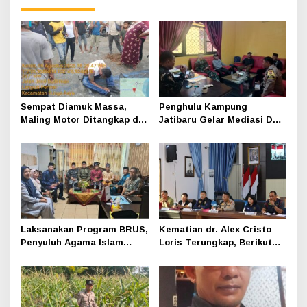
Sempat Diamuk Massa,
Penghulu Kampung
Maling Motor Ditangkap di
Jatibaru Gelar Mediasi Dua
Jalan Lintas Siak-Pakning
Warga Srimersing, Satu
Pihak Tak Hadir
Laksanakan Program BRUS,
Kematian dr. Alex Cristo
Penyuluh Agama Islam
Loris Terungkap, Berikut
Sungai Apit Gandeng SMAN
Kesimpulan Polres Siak
1