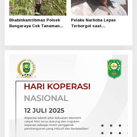
Bhabinkamtibmas Polsek
Pelaku Narkoba Lepas
Bungaraya Cek Tanaman
Terborgol saat
Jagung Program
Pengembangan di Sungai
Pekarangan Pangan Bergizi
Apit, Ketua LAN Siak: Kita
di Dusun Temutun
Serahkan Sepenuhnya ke
Kasi Propam