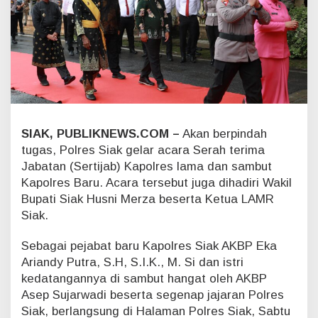
a
n
K
a
p
o
l
r
e
s
SIAK, PUBLIKNEWS.COM –
Akan berpindah
S
tugas, Polres Siak gelar acara Serah terima
i
Jabatan (Sertijab) Kapolres lama dan sambut
a
Kapolres Baru. Acara tersebut juga dihadiri Wakil
k
,
Bupati Siak Husni Merza beserta Ketua LAMR
P
Siak.
r
o
Sebagai pejabat baru Kapolres Siak AKBP Eka
s
Ariandy Putra, S.H, S.I.K., M. Si dan istri
e
s
kedatangannya di sambut hangat oleh AKBP
i
Asep Sujarwadi beserta segenap jajaran Polres
P
Siak, berlangsung di Halaman Polres Siak, Sabtu
e