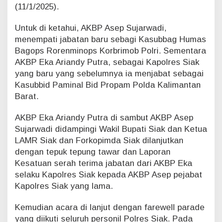
(11/1/2025).
d
a
Untuk di ketahui, AKBP Asep Sujarwadi,
n
g
menempati jabatan baru sebagi Kasubbag Humas
P
Bagops Rorenminops Korbrimob Polri. Sementara
o
AKBP Eka Ariandy Putra, sebagai Kapolres Siak
r
yang baru yang sebelumnya ia menjabat sebagai
a
Kasubbid Paminal Bid Propam Polda Kalimantan
L
e
Barat.
p
a
AKBP Eka Ariandy Putra di sambut AKBP Asep
s
Sujarwadi didampingi Wakil Bupati Siak dan Ketua
A
LAMR Siak dan Forkopimda Siak dilanjutkan
K
B
dengan tepuk tepung tawar dan Laporan
P
Kesatuan serah terima jabatan dari AKBP Eka
A
selaku Kapolres Siak kepada AKBP Asep pejabat
s
Kapolres Siak yang lama.
e
p
Kemudian acara di lanjut dengan farewell parade
S
u
yang diikuti seluruh personil Polres Siak. Pada