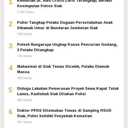
1
Kematian dr. Alex Cristo Loris Terungkap, Berikut
Kesimpulan Polres Siak
1,305 Views
2
Polisi Tangkap Pelaku Dugaan Persetubuhan Anak
Dibawah Umur di Bundaran Jembatan Siak
799 Views
3
Polsek Bungaraya Ungkap Kasus Pencurian Gudang,
3 Pelaku Ditangkap
736 Views
4
Mahasiswi di Siak Tewas Dicekik, Pelaku Diamuk
Massa
492 Views
5
Diduga Lakukan Pemerasan Proyek Sewa Kapal Teluk
Lanus, Kadishub Siak Ditahan Polisi
485 Views
6
Dokter PPDS Ditemukan Tewas di Samping RSUD
Siak, Polisi Selidiki Penyebab Kematian
367 Views