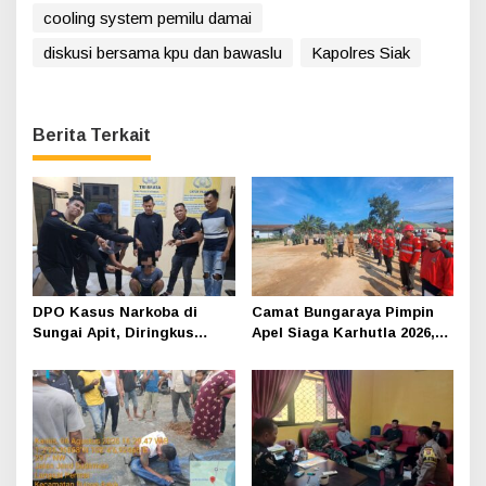
cooling system pemilu damai
diskusi bersama kpu dan bawaslu
Kapolres Siak
Berita Terkait
DPO Kasus Narkoba di
Camat Bungaraya Pimpin
Sungai Apit, Diringkus
Apel Siaga Karhutla 2026,
Polisi Dibalik Kelambu
Sinergi TNI-Polri,
Perusahaan dan
Masyarakat Dikuatkan