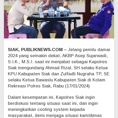
m
a
i
,
K
a
p
o
l
r
SIAK, PUBLIKNEWS.COM –
Jelang pemilu damai
e
2024 yang semakin dekat, AKBP Asep Sujarwadi,
s
S.I.K., M.S.I. saat ini menjabat sebagai Kapolres
S
Siak mengundang Ahmad Rizal, SH selaku Ketua
i
a
KPU Kabupaten Siak dan Zulfadli Nugraha TP, SE
k
selaku Ketua Bawaslu Kabupaten Siak di Kolam
P
Rekreasi Polres Siak, Rabu (17/01/2024)
e
r
Dalam kesempatan ini, Kapolres Siak ingin
k
u
berdiskusi tentang situasi saat ini, dan ingin
a
meningkatkan cooling system kepada
t
masyarakat, demi menjaga situasi kamtibmas
S