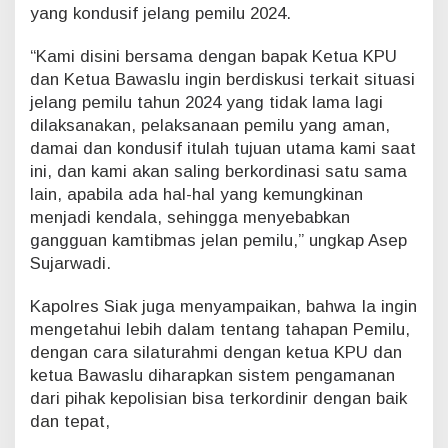
yang kondusif jelang pemilu 2024.
i
n
“Kami disini bersama dengan bapak Ketua KPU
e
r
dan Ketua Bawaslu ingin berdiskusi terkait situasi
g
jelang pemilu tahun 2024 yang tidak lama lagi
i
dilaksanakan, pelaksanaan pemilu yang aman,
t
damai dan kondusif itulah tujuan utama kami saat
a
ini, dan kami akan saling berkordinasi satu sama
s
D
lain, apabila ada hal-hal yang kemungkinan
e
menjadi kendala, sehingga menyebabkan
n
gangguan kamtibmas jelan pemilu,” ungkap Asep
g
Sujarwadi.
a
n
K
Kapolres Siak juga menyampaikan, bahwa Ia ingin
P
mengetahui lebih dalam tentang tahapan Pemilu,
U
dengan cara silaturahmi dengan ketua KPU dan
d
ketua Bawaslu diharapkan sistem pengamanan
a
dari pihak kepolisian bisa terkordinir dengan baik
n
B
dan tepat,
a