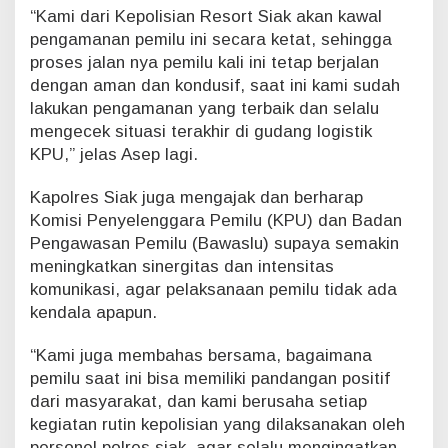
w
“Kami dari Kepolisian Resort Siak akan kawal
a
pengamanan pemilu ini secara ketat, sehingga
s
proses jalan nya pemilu kali ini tetap berjalan
l
u
dengan aman dan kondusif, saat ini kami sudah
lakukan pengamanan yang terbaik dan selalu
mengecek situasi terakhir di gudang logistik
KPU,” jelas Asep lagi.
Kapolres Siak juga mengajak dan berharap
Komisi Penyelenggara Pemilu (KPU) dan Badan
Pengawasan Pemilu (Bawaslu) supaya semakin
meningkatkan sinergitas dan intensitas
komunikasi, agar pelaksanaan pemilu tidak ada
kendala apapun.
“Kami juga membahas bersama, bagaimana
pemilu saat ini bisa memiliki pandangan positif
dari masyarakat, dan kami berusaha setiap
kegiatan rutin kepolisian yang dilaksanakan oleh
personel polres siak, agar selalu mengingatkan