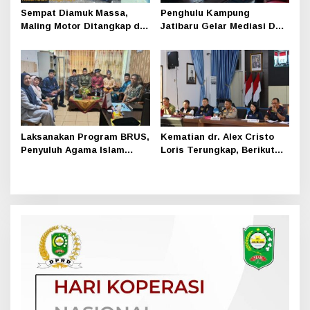
Sempat Diamuk Massa,
Penghulu Kampung
Maling Motor Ditangkap di
Jatibaru Gelar Mediasi Dua
Jalan Lintas Siak-Pakning
Warga Srimersing, Satu
Pihak Tak Hadir
Laksanakan Program BRUS,
Kematian dr. Alex Cristo
Penyuluh Agama Islam
Loris Terungkap, Berikut
Sungai Apit Gandeng SMAN
Kesimpulan Polres Siak
1