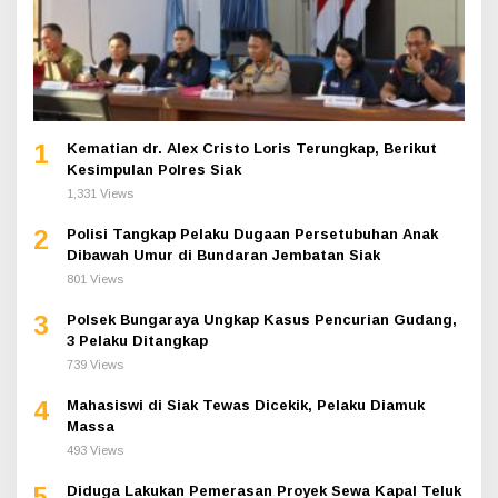
1
Kematian dr. Alex Cristo Loris Terungkap, Berikut
Kesimpulan Polres Siak
1,331 Views
2
Polisi Tangkap Pelaku Dugaan Persetubuhan Anak
Dibawah Umur di Bundaran Jembatan Siak
801 Views
3
Polsek Bungaraya Ungkap Kasus Pencurian Gudang,
3 Pelaku Ditangkap
739 Views
4
Mahasiswi di Siak Tewas Dicekik, Pelaku Diamuk
Massa
493 Views
5
Diduga Lakukan Pemerasan Proyek Sewa Kapal Teluk