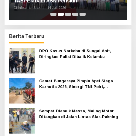
Ajak Masyarakat Lestarikan Sejarah
G
Kesultanan
Di Infotorial, Siak
|
12 Juli 2026
Di 
Berita Terbaru
DPO Kasus Narkoba di Sungai Apit,
Diringkus Polisi Dibalik Kelambu
Camat Bungaraya Pimpin Apel Siaga
Karhutla 2026, Sinergi TNI-Polri,
Perusahaan dan Masyarakat Dikuatkan
Sempat Diamuk Massa, Maling Motor
Ditangkap di Jalan Lintas Siak-Pakning