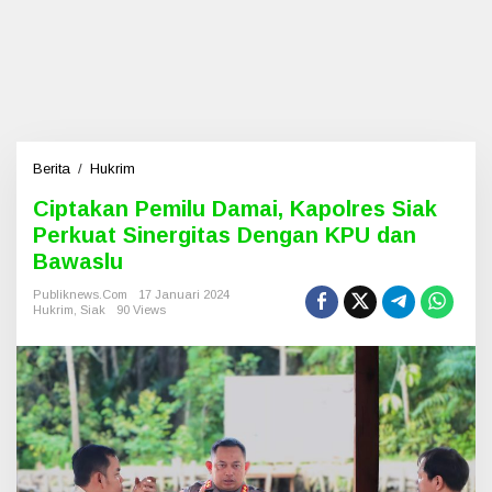
Berita
/
Hukrim
C
i
Ciptakan Pemilu Damai, Kapolres Siak
p
Perkuat Sinergitas Dengan KPU dan
t
a
Bawaslu
k
a
Publiknews.com
17 Januari 2024
Hukrim
,
Siak
90 Views
n
P
e
m
i
l
u
D
a