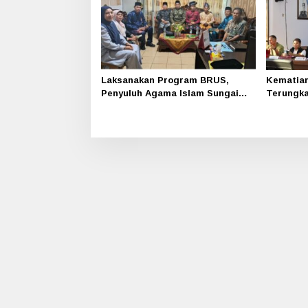
Laksanakan Program BRUS,
Kematian 
Penyuluh Agama Islam Sungai
Terungka
Apit Gandeng SMAN 1
Polres S