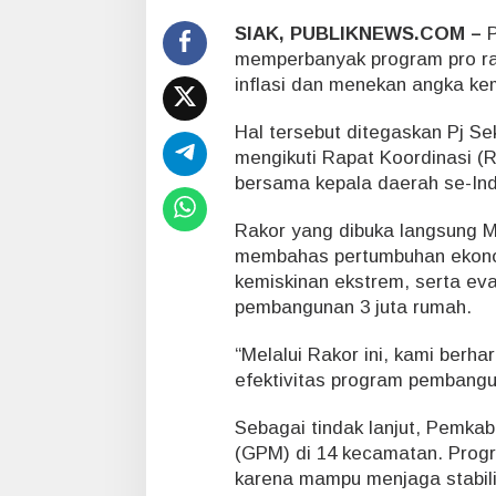
u
s
SIAK, PUBLIKNEWS.COM –
P
K
memperbanyak program pro ra
e
inflasi dan menekan angka ke
n
d
Hal tersebut ditegaskan Pj Sek
a
l
mengikuti Rapat Koordinasi (R
i
bersama kepala daerah se-Indo
k
a
Rakor yang dibuka langsung M
n
membahas pertumbuhan ekono
I
n
kemiskinan ekstrem, serta e
f
pembangunan 3 juta rumah.
l
a
“Melalui Rakor ini, kami ber
s
efektivitas program pembangun
i
d
Sebagai tindak lanjut, Pemka
a
n
(GPM) di 14 kecamatan. Progr
T
karena mampu menjaga stabili
e