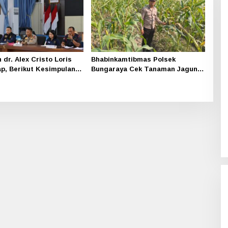
dr. Alex Cristo Loris
Bhabinkamtibmas Polsek
p, Berikut Kesimpulan
Bungaraya Cek Tanaman Jagung
iak
Program Pekarangan Pangan
Bergizi di Dusun Temutun