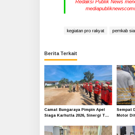
Redaksi Publik News meneri
mediapubliknewscom@
kegiatan pro rakyat
pemkab siak
Berita Terkait
Camat Bungaraya Pimpin Apel
Sempat D
Siaga Karhutla 2026, Sinergi TNI-
Motor Di
Polri, Perusahaan dan
Siak-Pak
Masyarakat Dikuatkan