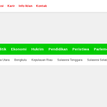
ksi
Karir
Info Iklan
Kontak
itik
Ekonomi
Hukrim
Pendidikan
Peristiwa
Parlem
a Utara
Bengkulu
Kepulauan Riau
Sulawesi Tenggara
Sulawesi Sela