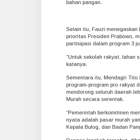
bahan pangan.
k
a
n
K
e
Selain itu, Fauzi menegaska
m
prioritas Presiden Prabowo, m
i
partisipasi dalam program 3 j
s
k
“Untuk sekolah rakyat, lahan 
i
n
katanya.
a
n
Sementara itu, Mendagri Tit
program-program pro rakyat di
mendorong seluruh daerah le
Murah secara serentak.
“Pemerintah berkomitmen menja
nyata adalah pasar murah yan
Kepala Bulog, dan Badan Pang