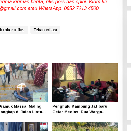
ma kiriman berita, rilis pers dan opini. Kirim ke:
gmail.com atau WhatsApp: 0852 7213 4500
 rakor inflasi
Tekan inflasi
iamuk Massa, Maling
Penghulu Kampung Jatibaru
tangkap di Jalan Lintas
Gelar Mediasi Dua Warga
ning
Srimersing, Satu Pihak Tak Hadir