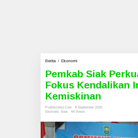
Berita
/
Ekonomi
P
e
Pemkab Siak Perku
m
k
Fokus Kendalikan I
a
b
Kemiskinan
S
i
Publiknews.com
8 September 2025
a
Ekonomi
,
Siak
44 Views
k
P
e
r
k