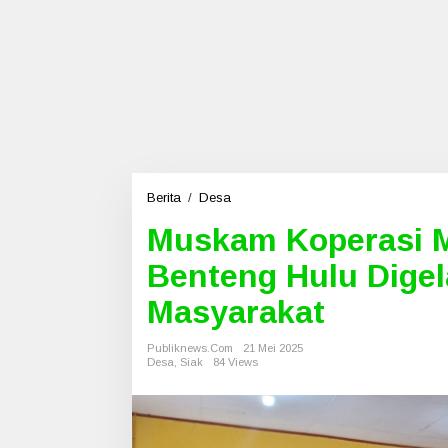
Berita
/
Desa
M
u
Muskam Koperasi 
s
k
Benteng Hulu Digel
a
m
Masyarakat
K
o
Publiknews.com
p
21 Mei 2025
Desa
,
Siak
84 Views
e
r
a
s
i