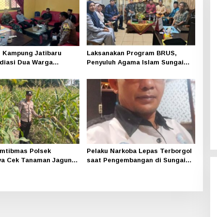
 Kampung Jatibaru
Laksanakan Program BRUS,
diasi Dua Warga
Penyuluh Agama Islam Sungai
ng, Satu Pihak Tak Hadir
Apit Gandeng SMAN 1
mtibmas Polsek
Pelaku Narkoba Lepas Terborgol
ya Cek Tanaman Jagung
saat Pengembangan di Sungai
 Pekarangan Pangan
Apit, Ketua LAN Siak: Kita
di Dusun Temutun
Serahkan Sepenuhnya ke Kasi
Propam