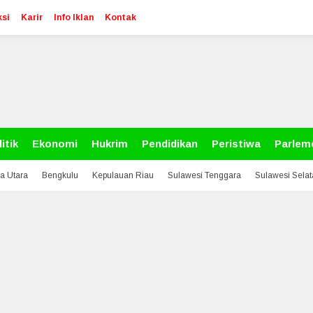
si
Karir
Info Iklan
Kontak
itik
Ekonomi
Hukrim
Pendidikan
Peristiwa
Parlem
a Utara
Bengkulu
Kepulauan Riau
Sulawesi Tenggara
Sulawesi Sela