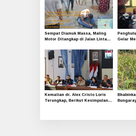
Sempat Diamuk Massa, Maling
Penghulu
Motor Ditangkap di Jalan Lintas
Gelar Me
Siak-Pakning
Srimersi
Kematian dr. Alex Cristo Loris
Bhabinka
Terungkap, Berikut Kesimpulan
Bungara
Polres Siak
Program
Bergizi 