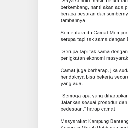
“Saya sendiri masih belum tah
i
berkembang, nanti akan ada p
M
berapa besaran dan sumbernya
a
tambahnya.
s
y
a
Sementara itu Camat Mempura
r
serupa tapi tak sama dengan
a
k
“Serupa tapi tak sama dengan
a
penigkatan ekonomi masyarak
t
Camat juga berharap, jika su
hendaknya bisa bekerja secar
yang ada.
“Semoga apa yang diharapkan 
Jalankan sesuai prosedur dan
pedesaan,” harap camat.
Masyarakat Kampung Benteng
Koperasi Merah Putih dan berh