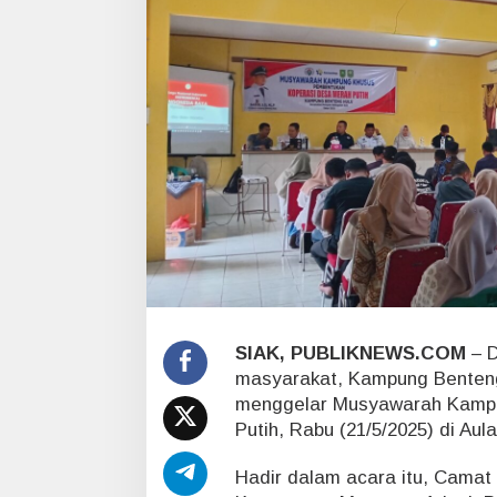
M
e
r
a
h
P
u
t
i
h
K
a
m
p
u
n
SIAK, PUBLIKNEWS.COM
– D
g
B
masyarakat, Kampung Benteng
e
menggelar Musyawarah Kampu
n
Putih, Rabu (21/5/2025) di Au
t
e
Hadir dalam acara itu, Cama
n