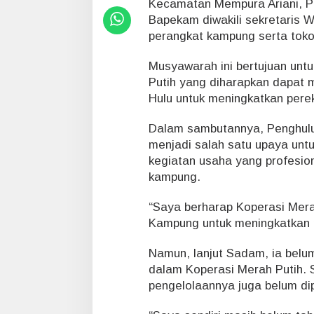
Kecamatan Mempura Ariani, 
g
H
Bapekam diwakili sekretaris 
u
perangkat kampung serta toko
l
u
Musyawarah ini bertujuan un
D
Putih yang diharapkan dapat
i
g
Hulu untuk meningkatkan pere
e
l
Dalam sambutannya, Penghulu
a
menjadi salah satu upaya unt
r
kegiatan usaha yang profesion
,
kampung.
W
u
j
“Saya berharap Koperasi Mera
u
Kampung untuk meningkatkan 
d
S
Namun, lanjut Sadam, ia belum
i
dalam Koperasi Merah Putih. 
n
e
pengelolaannya juga belum di
r
g