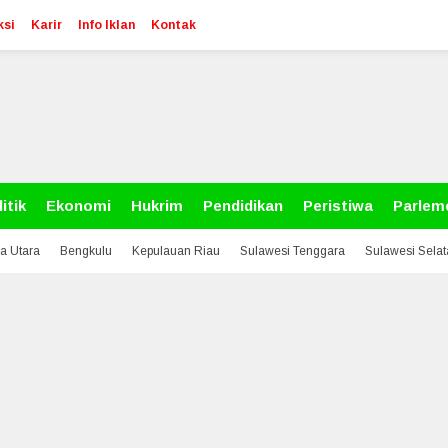
ksi
Karir
Info Iklan
Kontak
itik
Ekonomi
Hukrim
Pendidikan
Peristiwa
Parlem
a Utara
Bengkulu
Kepulauan Riau
Sulawesi Tenggara
Sulawesi Sela