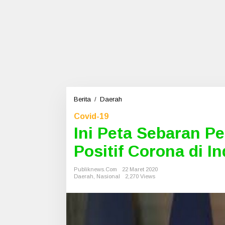
Berita
/
Daerah
I
n
Covid-19
i
Ini Peta Sebaran Pe
P
e
Positif Corona di I
t
a
S
Publiknews.com
22 Maret 2020
e
Daerah
,
Nasional
2,270 Views
b
a
r
a
n