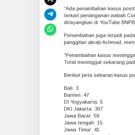
t
i
“Ada penambahan kasus positif
f
terkait penanganan wabah Cor
C
ditayangkan di YouTube BNPB,
o
r
Penambahan juga terjadi pada
o
n
panggilan akrab Achmad, menye
a
d
“Penambahan kasus meninggal 
i
Total meninggal sekarang pada
I
n
Berikut peta sebaran kasus po
d
o
n
Bali: 3
e
Banten: 47
s
DI Yogyakarta: 5
i
DKI Jakarta: 307
a
Jawa Barat: 59
J
a
Jawa tengah: 15
d
Jawa Timur: 41
i