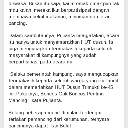
dewasa. Bukan itu saja, kaum emak-emak pun tak
u
mau kalah, mereka ikut berpartisipasi dengan
k
t
membawa bekal makanan, minuman dan joran
i
pancing.
k
e
Dalam sambutannya, Pujianta mengatakan, acara
-
itu hanya untuk menyemarakkan HUT dusun. Ia
4
juga mengucapkan terimakasih kepada seluruh
5
,
masyarakat di kampungnya yang sudah
P
berpartisipasi pada acara itu.
e
n
“Selaku pemerintah kampung, saya mengucapkan
g
terimakasih kepada seluruh warga yang ikut andil
h
u
dalam memeriahkan HUT Dusun Trimukti ke-45
l
ini. Pokoknya, Boncos Gak Boncos Penting
u
Mancing,” kata Pujianta.
P
u
Selang beberapa menit dimulai, terdengar
j
teriakan pemancing dari kerumunan, ternyata
i
a
pancingnya dapat ikan Belut.