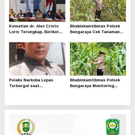
Kematian dr. Alex Cristo
Bhabinkamtibmas Polsek
Loris Terungkap, Berikut
Bungaraya Cek Tanaman
Kesimpulan Polres Siak
Jagung Program
Pekarangan Pangan Bergizi
di Dusun Temutun
Pelaku Narkoba Lepas
Bhabinkamtibmas Polsek
Terborgol saat
Bungaraya Monitoring
Pengembangan di Sungai
Tanaman Jagung Manis
Apit, Ketua LAN Siak: Kita
Program Pekarangan
Serahkan Sepenuhnya ke
Pangan Bergizi
Kasi Propam