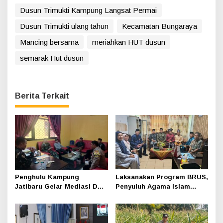
Dusun Trimukti Kampung Langsat Permai
Dusun Trimukti ulang tahun
Kecamatan Bungaraya
Mancing bersama
meriahkan HUT dusun
semarak Hut dusun
Berita Terkait
Penghulu Kampung
Laksanakan Program BRUS,
Jatibaru Gelar Mediasi Dua
Penyuluh Agama Islam
Warga Srimersing, Satu
Sungai Apit Gandeng SMAN
Pihak Tak Hadir
1