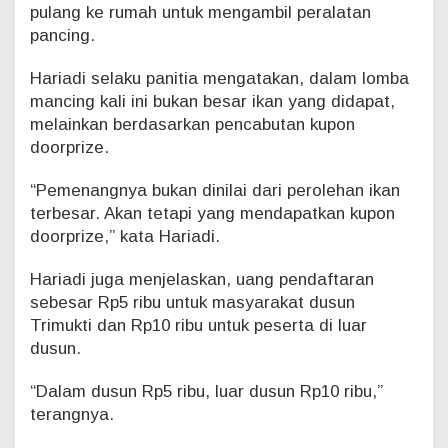
pulang ke rumah untuk mengambil peralatan
n
pancing.
g
M
a
Hariadi selaku panitia mengatakan, dalam lomba
n
mancing kali ini bukan besar ikan yang didapat,
c
melainkan berdasarkan pencabutan kupon
i
doorprize.
n
g
“Pemenangnya bukan dinilai dari perolehan ikan
terbesar. Akan tetapi yang mendapatkan kupon
doorprize,” kata Hariadi.
Hariadi juga menjelaskan, uang pendaftaran
sebesar Rp5 ribu untuk masyarakat dusun
Trimukti dan Rp10 ribu untuk peserta di luar
dusun.
“Dalam dusun Rp5 ribu, luar dusun Rp10 ribu,”
terangnya.