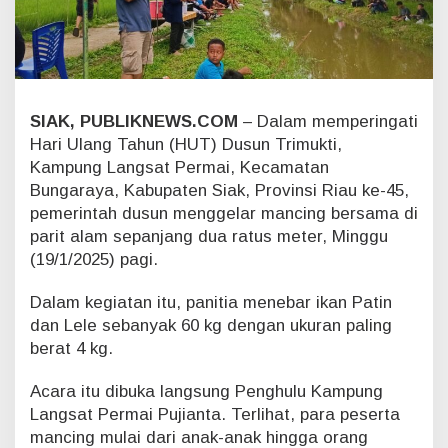
a
m
a
P
e
r
SIAK, PUBLIKNEWS.COM
– Dalam memperingati
i
Hari Ulang Tahun (HUT) Dusun Trimukti,
n
g
Kampung Langsat Permai, Kecamatan
a
Bungaraya, Kabupaten Siak, Provinsi Riau ke-45,
t
pemerintah dusun menggelar mancing bersama di
i
parit alam sepanjang dua ratus meter, Minggu
H
U
(19/1/2025) pagi.
T
D
Dalam kegiatan itu, panitia menebar ikan Patin
u
dan Lele sebanyak 60 kg dengan ukuran paling
s
berat 4 kg.
u
n
Acara itu dibuka langsung Penghulu Kampung
T
r
Langsat Permai Pujianta. Terlihat, para peserta
i
mancing mulai dari anak-anak hingga orang
m