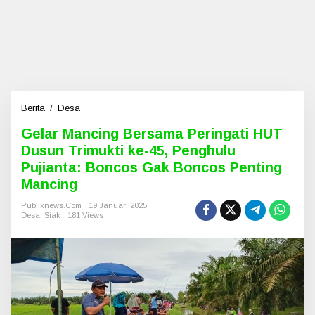
Berita
/
Desa
G
e
Gelar Mancing Bersama Peringati HUT
l
Dusun Trimukti ke-45, Penghulu
a
r
Pujianta: Boncos Gak Boncos Penting
M
Mancing
a
n
Publiknews.com
19 Januari 2025
c
Desa
,
Siak
181 Views
i
n
g
B
e
r
s