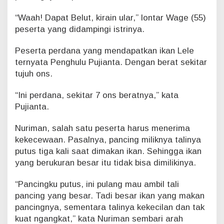
n
t
“Waah! Dapat Belut, kirain ular,” lontar Wage (55)
a
peserta yang didampingi istrinya.
:
B
Peserta perdana yang mendapatkan ikan Lele
o
n
ternyata Penghulu Pujianta. Dengan berat sekitar
c
tujuh ons.
o
s
“Ini perdana, sekitar 7 ons beratnya,” kata
G
Pujianta.
a
k
B
Nuriman, salah satu peserta harus menerima
o
kekecewaan. Pasalnya, pancing miliknya talinya
n
putus tiga kali saat dimakan ikan. Sehingga ikan
c
yang berukuran besar itu tidak bisa dimilikinya.
o
s
“Pancingku putus, ini pulang mau ambil tali
P
e
pancing yang besar. Tadi besar ikan yang makan
n
pancingnya, sementara talinya kekecilan dan tak
t
kuat ngangkat,” kata Nuriman sembari arah
i