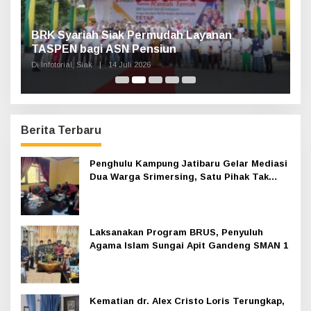
n,
BRK Syariah Siak Permudah Layanan
H
TASPEN bagi ASN Pensiun
A
K
Di Infotorial, Siak
|
14 Juli 2026
Di 
Berita Terbaru
Penghulu Kampung Jatibaru Gelar Mediasi
Dua Warga Srimersing, Satu Pihak Tak
Hadir
Laksanakan Program BRUS, Penyuluh
Agama Islam Sungai Apit Gandeng SMAN 1
Kematian dr. Alex Cristo Loris Terungkap,