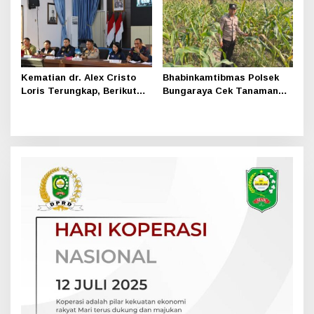
Kematian dr. Alex Cristo
Bhabinkamtibmas Polsek
Loris Terungkap, Berikut
Bungaraya Cek Tanaman
Kesimpulan Polres Siak
Jagung Program
Pekarangan Pangan Bergizi
di Dusun Temutun