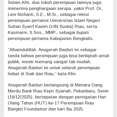
Selain Afni, dua tokoh perempuan lainnya juga
p
menerima penghargaan serupa, yakni Prof. Dr.
u
Leni Nofianti, S.E., M.Si., sebagai rektor
a
n
perempuan pertama Universitas Islam Negeri
P
Sultan Syarif Kasim (UIN Suska) Riau, serta
e
Kasmarni, S.Sos., MMP., sebagai bupati
r
perempuan pertama Kabupaten Bengkalis.
t
a
“Alhamdulillah. Anugerah Baiduri ini sebagai
m
a
tanda bahwa perempuan juga bisa berkiprah untuk
P
publik, meski memang sangat tak mudah.
i
Anugerah Baiduri ini untuk seluruh perempuan
m
hebat di Siak dan Riau,” kata Afni.
p
i
n
Anugerah Baiduri berlangsung di Menara Dang
S
Merdu Bank Riau Kepri Syariah, Pekanbaru, Senin
i
(16/12/2025), bertepatan dengan peringatan Hari
a
Ulang Tahun (HUT) ke-17 Perempuan Riau
k
Bangkit Foundation dan hari Ibu 2025.