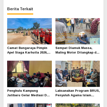
Berita Terkait
Camat Bungaraya Pimpin
Sempat Diamuk Massa,
Apel Siaga Karhutla 2026,
Maling Motor Ditangkap di
Sinergi TNI-Polri,
Jalan Lintas Siak-Pakning
Perusahaan dan
Masyarakat Dikuatkan
Penghulu Kampung
Laksanakan Program BRUS,
Jatibaru Gelar Mediasi Dua
Penyuluh Agama Islam
Warga Srimersing, Satu
Sungai Apit Gandeng SMAN
Pihak Tak Hadir
1