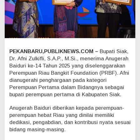
n
u
g
e
r
a
h
B
a
PEKANBARU,PUBLIKNEWS.COM –
Bupati Siak,
i
Dr. Afni Zulkifli, S.A.P., M.Si., menerima Anugerah
d
Baiduri ke-14 Tahun 2025 yang diselenggarakan
u
Perempuan Riau Bangkit Foundation (PRBF). Afni
r
dianugerahi penghargaan pada kategori
i
2
Perempuan Pertama dalam Bidangnya sebagai
0
bupati perempuan pertama di Kabupaten Siak.
2
5
Anugerah Baiduri diberikan kepada perempuan-
,
perempuan hebat Riau yang dinilai memiliki
P
dedikasi, pengabdian, dan kontribusi nyata sesuai
e
r
bidang masing-masing.
e
m