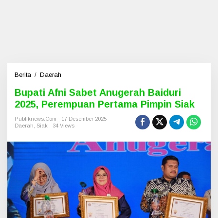
Berita
/
Daerah
B
u
Bupati Afni Sabet Anugerah Baiduri
p
2025, Perempuan Pertama Pimpin Siak
a
t
Publiknews.com
17 Desember 2025
i
Daerah
,
Siak
34 Views
A
f
n
i
S
a
b
e
t
A