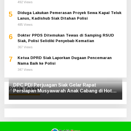
492 Views
5
Diduga Lakukan Pemerasan Proyek Sewa Kapal Teluk
Lanus, Kadishub Siak Ditahan Polisi
485 Views
6
Dokter PPDS Ditemukan Tewas di Samping RSUD
Siak, Polisi Selidiki Penyebab Kematian
367 Views
7
Ketua DPRD Siak Laporkan Dugaan Pencemaran
Nama Baik ke Polisi
347 Views
DPC PDI Perjuagan Siak Gelar Rapat
Politik Terkini
Persiapan Musyawarah Anak Cabang di Hotel
Luxe