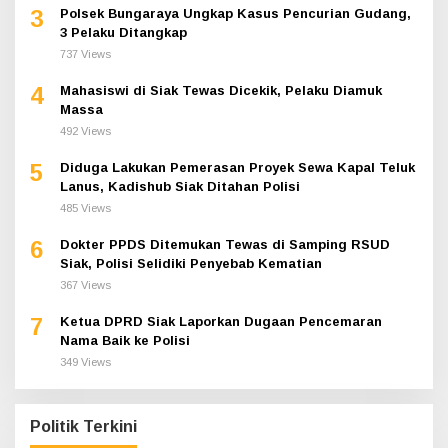
3
Polsek Bungaraya Ungkap Kasus Pencurian Gudang,
3 Pelaku Ditangkap
737 Views
4
Mahasiswi di Siak Tewas Dicekik, Pelaku Diamuk
Massa
492 Views
5
Diduga Lakukan Pemerasan Proyek Sewa Kapal Teluk
Lanus, Kadishub Siak Ditahan Polisi
485 Views
6
Dokter PPDS Ditemukan Tewas di Samping RSUD
Siak, Polisi Selidiki Penyebab Kematian
367 Views
7
Ketua DPRD Siak Laporkan Dugaan Pencemaran
Nama Baik ke Polisi
349 Views
Politik Terkini