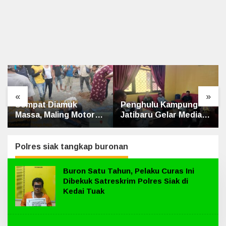
«
»
Sempat Diamuk
Penghulu Kampung
Massa, Maling Motor
Jatibaru Gelar Mediasi
Ditangkap di Jalan
Dua Warga Srimersing,
Lintas Siak-Pakning
Satu Pihak Tak Hadir
Polres siak tangkap buronan
Buron Satu Tahun, Pelaku Curas Ini
Dibekuk Satreskrim Polres Siak di
Kedai Tuak