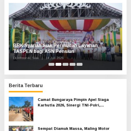
t
u
k
:
n,
BRK Syariah Siak Permudah Layanan
H
TASPEN bagi ASN Pensiun
A
K
Di Infotorial, Siak
|
14 Juli 2026
Di 
Berita Terbaru
Camat Bungaraya Pimpin Apel Siaga
Karhutla 2026, Sinergi TNI-Polri,
Perusahaan dan Masyarakat Dikuatkan
Sempat Diamuk Massa, Maling Motor