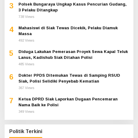
3
Polsek Bungaraya Ungkap Kasus Pencurian Gudang,
3 Pelaku Ditangkap
738 Views
4
Mahasiswi di Siak Tewas Dicekik, Pelaku Diamuk
Massa
492 Views
5
Diduga Lakukan Pemerasan Proyek Sewa Kapal Teluk
Lanus, Kadishub Siak Ditahan Polisi
485 Views
6
Dokter PPDS Ditemukan Tewas di Samping RSUD
Siak, Polisi Selidiki Penyebab Kematian
367 Views
7
Ketua DPRD Siak Laporkan Dugaan Pencemaran
Nama Baik ke Polisi
349 Views
Politik Terkini