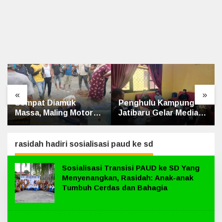
«
»
Sempat Diamuk
Penghulu Kampung
Massa, Maling Motor
Jatibaru Gelar Mediasi
Ditangkap di Jalan
Dua Warga Srimersing,
Lintas Siak-Pakning
Satu Pihak Tak Hadir
rasidah hadiri sosialisasi paud ke sd
Sosialisasi Transisi PAUD ke SD Yang
Menyenangkan, Rasidah: Anak-anak
Tumbuh Cerdas dan Bahagia