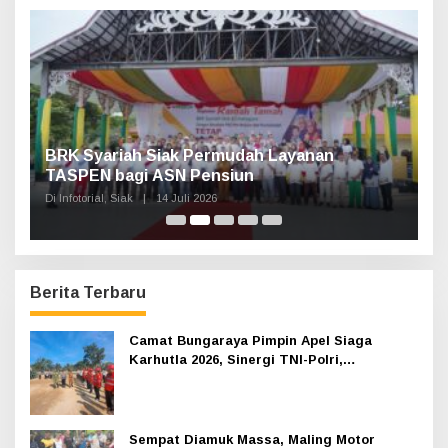
t
u
k
:
n,
BRK Syariah Siak Permudah Layanan
H
TASPEN bagi ASN Pensiun
A
K
Di Infotorial, Siak
|
14 Juli 2026
Di 
Berita Terbaru
Camat Bungaraya Pimpin Apel Siaga
Karhutla 2026, Sinergi TNI-Polri,
Perusahaan dan Masyarakat Dikuatkan
Sempat Diamuk Massa, Maling Motor