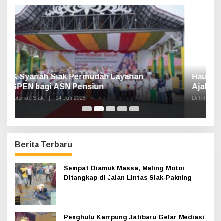
t
u
k
:
Haul Sultan Siak ke-60 Digelar, Bupati Afni
P
Ajak Masyarakat Lestarikan Sejarah
G
Kesultanan
Di Infotorial, Siak
|
12 Juli 2026
Di 
Berita Terbaru
Sempat Diamuk Massa, Maling Motor
Ditangkap di Jalan Lintas Siak-Pakning
Penghulu Kampung Jatibaru Gelar Mediasi