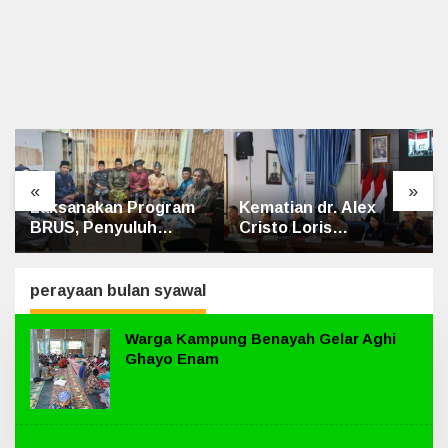
«
»
Laksanakan Program
Kematian dr. Alex
BRUS, Penyuluh
Cristo Loris
Agama Islam Sungai
Terungkap, Berikut
Apit Gandeng SMAN 1
Kesimpulan Polres
Siak
perayaan bulan syawal
Warga Kampung Benayah Gelar Aghi
Ghayo Enam