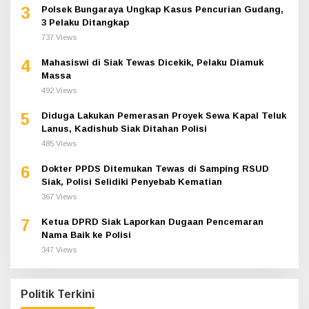
3
Polsek Bungaraya Ungkap Kasus Pencurian Gudang,
3 Pelaku Ditangkap
737 Views
4
Mahasiswi di Siak Tewas Dicekik, Pelaku Diamuk
Massa
492 Views
5
Diduga Lakukan Pemerasan Proyek Sewa Kapal Teluk
Lanus, Kadishub Siak Ditahan Polisi
485 Views
6
Dokter PPDS Ditemukan Tewas di Samping RSUD
Siak, Polisi Selidiki Penyebab Kematian
367 Views
7
Ketua DPRD Siak Laporkan Dugaan Pencemaran
Nama Baik ke Polisi
347 Views
Politik Terkini